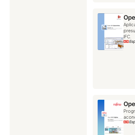
Ope
Aplic
presu
IFC.
Es
Ope
Progr
acond
Es