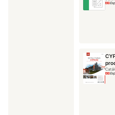
Es
CYP
pro
Catál
Es