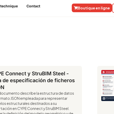
 technique
Contact
Boutique en ligne
cuments
E Connect y StruBIM Steel -
a de especificación de ficheros
ON
documento describe la estructura de datos
rmato JSON empleada para representar
os estructurales destinados a su
tación en CYPE Connect y StruBIM Steel.
ye la definición del modelo geométrico y de