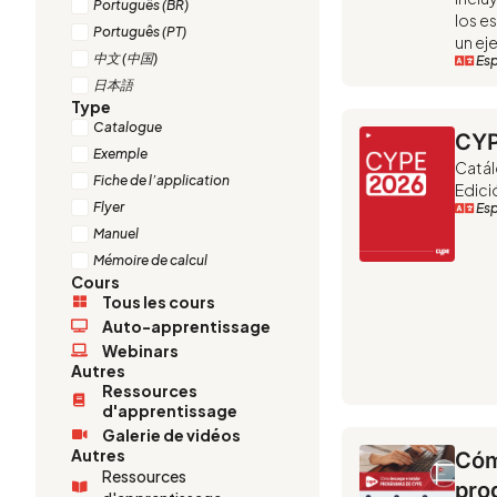
Português (BR)
los e
Português (PT)
un ej
中文 (中国)
Es
日本語
Type
Catalogue
CYP
Exemple
Catál
Fiche de l’application
Edici
Flyer
Es
Manuel
Mémoire de calcul
Cours
Tous les cours
Auto-apprentissage
Webinars
Autres
Ressources
d'apprentissage
Galerie de vidéos
Autres
Cóm
Ressources
pro