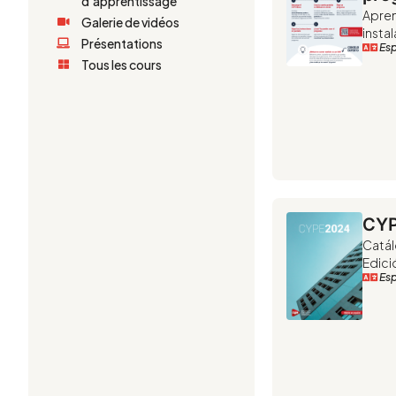
d'apprentissage
Apre
Galerie de vidéos
insta
Présentations
Es
Tous les cours
CYP
Catál
Edici
Es