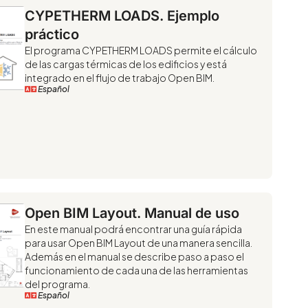
CYPETHERM LOADS. Ejemplo
práctico
El programa CYPETHERM LOADS permite el cálculo
de las cargas térmicas de los edificios y está
integrado en el flujo de trabajo Open BIM.
Español
Open BIM Layout. Manual de uso
En este manual podrá encontrar una guía rápida
para usar Open BIM Layout de una manera sencilla.
Además en el manual se describe paso a paso el
funcionamiento de cada una de las herramientas
del programa.
Español