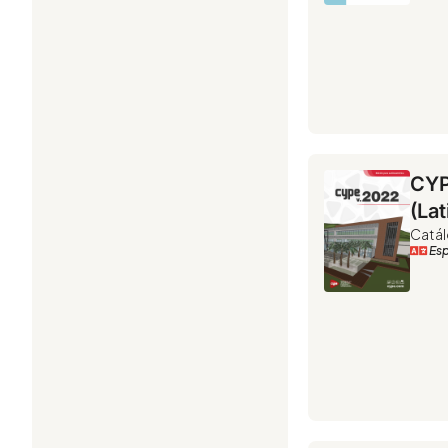
CYP
(La
Catál
Es