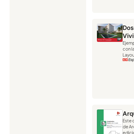
Dos
Viv
Ejemp
con l
Layou
Es
Arqu
Este
de Ar
edició