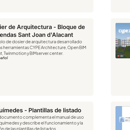
ier de Arquitectura - Bloque de
iendas Sant Joan d'Alacant
lo de dosier de arquitectura desarrollado
as herramientas CYPE Architecture, Open BIM
t, Twinmotion y BIMserver.center.
pañol
ímedes - Plantillas de listado
 documento complementa el manual de uso
químedes y describe el funcionamiento y la
n de las plantillas de listados.