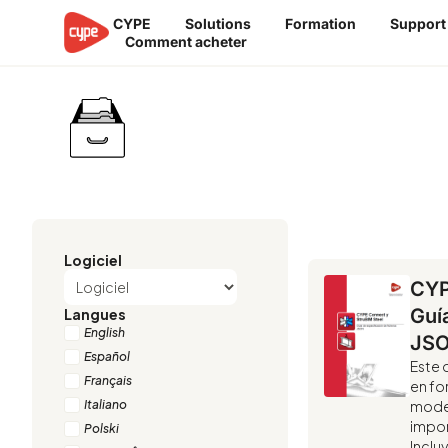
Aller
CYPE
Solutions
Formation
Support
au
Comment acheter
contenu
Bibliothèque de do
Logiciel
CYP
Guí
Langues
English
JS
Español
Este 
Français
en fo
Italiano
model
impor
Polski
Inclu