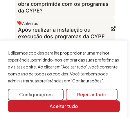
obra comprimida com os programas
da CYPE?
Antivírus
Após realizar a instalação ou
execução dos programas da CYPE
surge o erro do tipo "Expressão: res
!= 0 -- Ficheiro: _____.c (______.DLL)
Utilizamos cookies para lhe proporcionar uma melhor
....................."
experiência, permitindo-nos lembrar das suas preferências
e visitas ao site. Ao clicar em "Aceitar tudo", você consente
Solução de problemas
com o uso de todos os cookies. Você também pode
Posso editar uma obra com uma
administrar suas preferências em "Configurações".
versão dos programas CYPE que
seja inferior à que foi utilizada para
Configurações
Rejeitar tudo
a criar ou editar?
Aceitar tudo
Introdução de dados
Erros na importação de máscaras
DXF/DWG