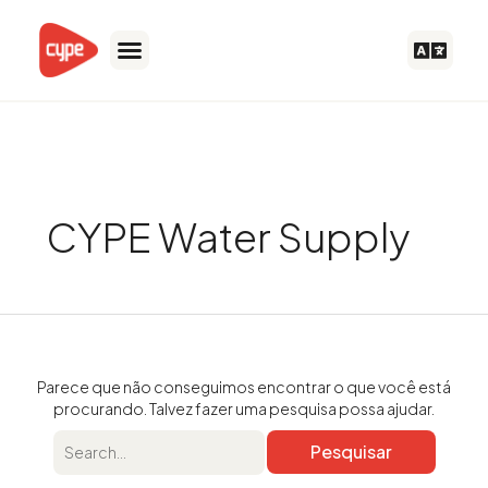
Ir
para
o
conteúdo
Pesquisar
por:
CYPE Water Supply
Parece que não conseguimos encontrar o que você está
procurando. Talvez fazer uma pesquisa possa ajudar.