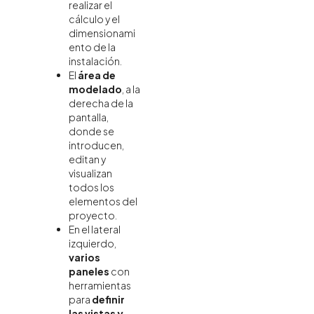
realizar el
cálculo y el
dimensionami
ento de la
instalación.
El
área de
modelado
, a la
derecha de la
pantalla,
donde se
introducen,
editan y
visualizan
todos los
elementos del
proyecto.
En el lateral
izquierdo,
varios
paneles
con
herramientas
para
definir
las vistas y