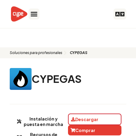
Ir
al
contenido
CYPEGAS
Soluciones para profesionales
CYPEGAS
CYPEGAS
Instalación y
Descargar
puesta en marcha
Comprar
Recursos de