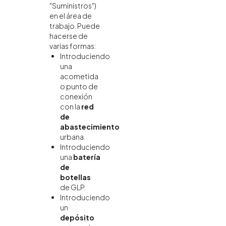
"Suministros")
en el área de
trabajo. Puede
hacerse de
varias formas:
Introduciendo
una
acometida
o punto de
conexión
con la
red
de
abastecimiento
urbana.
Introduciendo
una
batería
de
botellas
de GLP.
Introduciendo
un
depósito