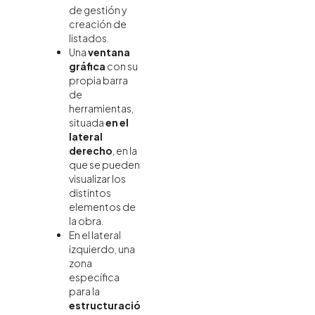
de gestión y
creación de
listados.
Una
ventana
gráfica
con su
propia barra
de
herramientas,
situada
en el
lateral
derecho
, en la
que se pueden
visualizar los
distintos
elementos de
la obra.
En el lateral
izquierdo, una
zona
específica
para la
estructuració