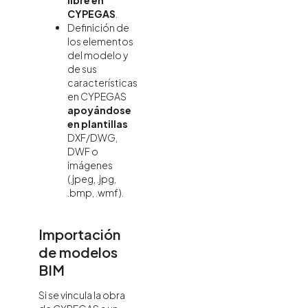
libre en
CYPEGAS
.
Definición de
los elementos
del modelo y
de sus
características
en CYPEGAS
apoyándose
en plantillas
DXF/DWG,
DWF o
imágenes
(.jpeg, .jpg,
.bmp, .wmf).
Importación
de modelos
BIM
Si se vincula la obra