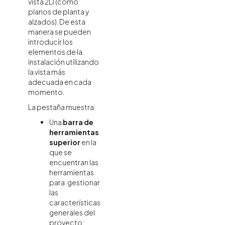
vista 2D (como
planos de planta y
alzados). De esta
manera se pueden
introducir los
elementos de la
instalación utilizando
la vista más
adecuada en cada
momento.
La pestaña muestra:
Una
barra de
herramientas
superior
en la
que se
encuentran las
herramientas
para: gestionar
las
características
generales del
proyecto;