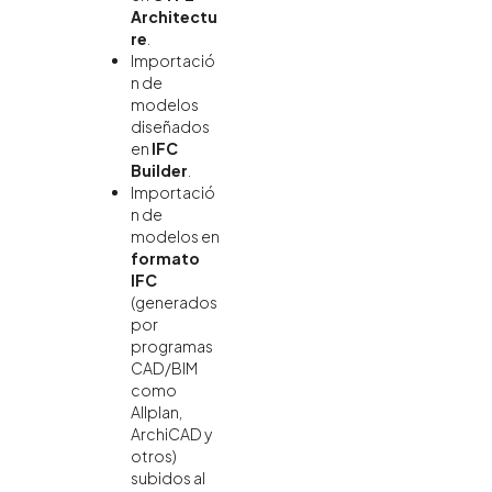
Architectu
re
.
Importació
n de
modelos
diseñados
en
IFC
Builder
.
Importació
n de
modelos en
formato
IFC
(generados
por
programas
CAD/BIM
como
Allplan,
ArchiCAD y
otros)
subidos al