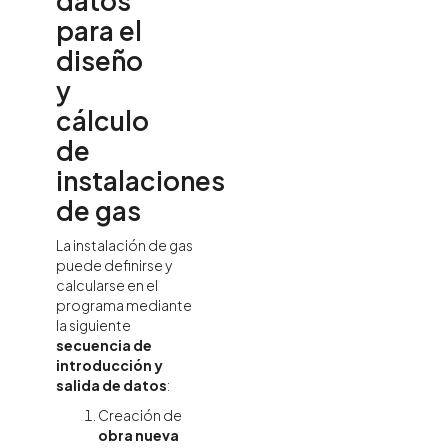
datos
para el
diseño
y
cálculo
de
instalaciones
de gas
La instalación de gas
puede definirse y
calcularse en el
programa mediante
la siguiente
secuencia de
introducción y
salida de datos
:
Creación de
obra nueva