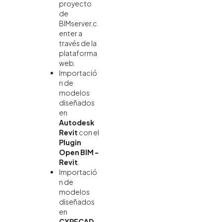
proyecto
de
BIMserver.c
enter a
través de la
plataforma
web.
Importació
n de
modelos
diseñados
en
Autodesk
Revit
con el
Plugin
Open BIM -
Revit
.
Importació
n de
modelos
diseñados
en
CYPECAD