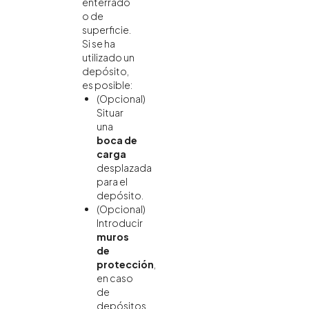
enterrado
o de
superficie.
Si se ha
utilizado un
depósito,
es posible:
(Opcional)
Situar
una
boca de
carga
desplazada
para el
depósito.
(Opcional)
Introducir
muros
de
protección
,
en caso
de
depósitos