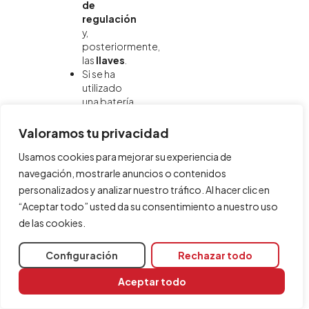
de
regulación
y,
posteriormente,
las
llaves
.
Si se ha
utilizado
una batería
de botellas
o un
Valoramos tu privacidad
depósito,
se
Usamos cookies para mejorar su experiencia de
disponen
navegación, mostrarle anuncios o contenidos
las
llaves
.
personalizados y analizar nuestro tráfico. Al hacer clic en
Disposición de
“Aceptar todo” usted da su consentimiento a nuestro uso
los
consumos
de las cookies.
de gas (bloque
"Consumos")
en el área de
Configuración
Rechazar todo
trabajo, como
son las placas
Aceptar todo
para encimera,
calentadores,