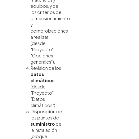
equipos, y de
los criterios de
dimensionamiento
y
comprobaciones
a realizar
(desde
"Proyecto",
"Opciones
generales").
Revisión de los
datos
climáticos
(desde
"Proyecto",
"Datos
climáticos").
Disposición de
los puntos de
suministro
de
la instalación
(bloque