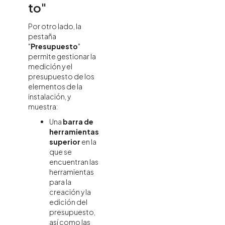
to"
Por otro lado, la
pestaña
"
Presupuesto
"
permite gestionar la
medición y el
presupuesto de los
elementos de la
instalación, y
muestra:
Una
barra de
herramientas
superior
en la
que se
encuentran las
herramientas
para la
creación y la
edición del
presupuesto,
así como las