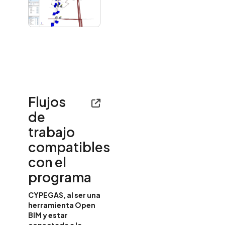
Flujos
de
trabajo
compatibles
con el
programa
CYPEGAS, al ser una
herramienta Open
BIM y estar
conectada a la