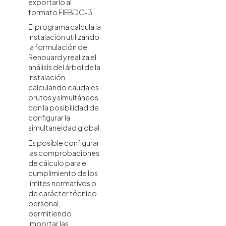
exportarlo al
Herramientas de
formato FIEBDC-3.
edición
El programa calcula la
Cálculo y
instalación utilizando
dimensionamiento
de la instalación de
la formulación de
gas
Renouard y realiza el
Salida de
análisis del árbol de la
resultados
instalación
Integración en la
calculando caudales
plataforma
brutos y simultáneos
BIMserver.center
con la posibilidad de
configurar la
simultaneidad global.
Es posible configurar
las comprobaciones
de cálculo para el
cumplimiento de los
límites normativos o
de carácter técnico
personal,
permitiendo
importar las