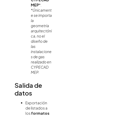
MEP
*.
*Únicament
e se importa
la
geometría
arquitectóni
ca, no el
diseño de
las
instalacione
s de gas
realizado en
CYPECAD
MEP.
Salida de
datos
Exportación
de listados a
los
formatos