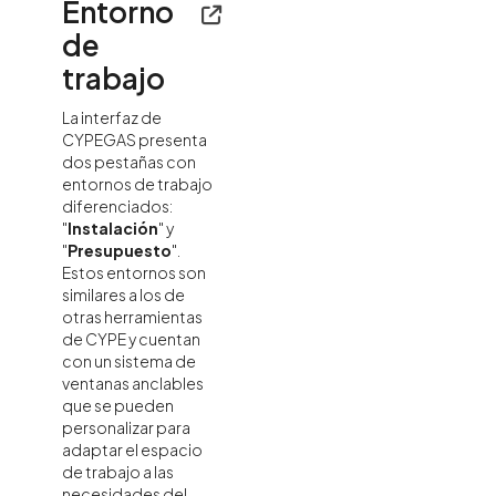
Entorno
de
trabajo
La interfaz de
CYPEGAS presenta
dos pestañas con
entornos de trabajo
diferenciados:
"
Instalación
" y
"
Presupuesto
".
Estos entornos son
similares a los de
otras herramientas
de CYPE y cuentan
con un sistema de
ventanas anclables
que se pueden
personalizar para
adaptar el espacio
de trabajo a las
necesidades del