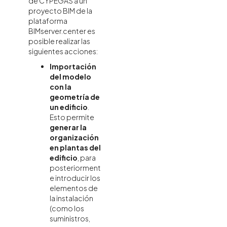
de CYPEGAS a un
proyecto BIM de la
plataforma
BIMserver.center es
posible realizar las
siguientes acciones:
Importación
del modelo
con la
geometría de
un edificio
.
Esto permite
generar la
organización
en plantas del
edificio
, para
posteriorment
e introducir los
elementos de
la instalación
(como los
suministros,