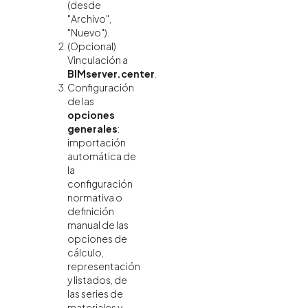
(desde
"Archivo",
"Nuevo").
(Opcional)
Vinculación a
BIMserver.center
.
Configuración
de las
opciones
generales
:
importación
automática de
la
configuración
normativa o
definición
manual de las
opciones de
cálculo,
representación
y listados, de
las series de
materiales y