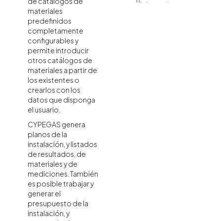
de catálogos de
bocas de carga
materiales
Introducción de
predefinidos
baterías de botellas
completamente
Introducción de
configurables y
depósitos
permite introducir
Introducción de
otros catálogos de
muros de
protección
materiales a partir de
Introducción de
los existentes o
conjuntos de
crearlos con los
regulación
datos que disponga
Introducción de
el usuario.
contadores
CYPEGAS genera
Introducción de
llaves
planos de la
instalación, y listados
Introducción de los
consumos de gas
de resultados, de
Introducción de los
materiales y de
tramos de tuberías
mediciones. También
de la instalación de
es posible trabajar y
gas
generar el
Opciones de
presupuesto de la
edición y
instalación, y
generación de
tramos