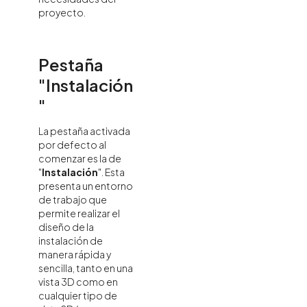
proyecto.
Pestaña
"Instalación
"
La pestaña activada
por defecto al
comenzar es la de
"
Instalación
". Esta
presenta un entorno
de trabajo que
permite realizar el
diseño de la
instalación de
manera rápida y
sencilla, tanto en una
vista 3D como en
cualquier tipo de