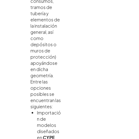
consumos,
tramos de
tubería y
elementos de
la instalación
general, así
como
depósitos o
muros de
protección)
apoyándose
en dicha
geometría.
Entre las
opciones
posibles se
encuentran las
siguientes:
Importació
n de
modelos
diseñados
en
CYPE