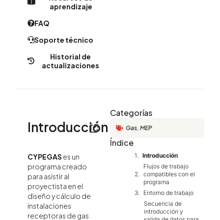
aprendizaje
FAQ
Soporte técnico
Historial de
actualizaciones
Categorías
Introducción
Gas
,
MEP
Índice
Introducción
CYPEGAS
es un
programa creado
Flujos de trabajo
compatibles con el
para asistir al
programa
proyectista en el
Entorno de trabajo
diseño y cálculo de
Secuencia de
instalaciones
introducción y
receptoras de gas
salida de datos para