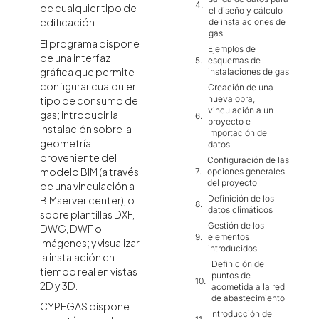
de cualquier tipo de
el diseño y cálculo
edificación.
de instalaciones de
gas
El programa dispone
Ejemplos de
de una interfaz
esquemas de
gráfica que permite
instalaciones de gas
configurar cualquier
Creación de una
nueva obra,
tipo de consumo de
vinculación a un
gas; introducir la
proyecto e
instalación sobre la
importación de
geometría
datos
proveniente del
Configuración de las
modelo BIM (a través
opciones generales
del proyecto
de una vinculación a
Definición de los
BIMserver.center), o
datos climáticos
sobre plantillas DXF,
Gestión de los
DWG, DWF o
elementos
imágenes; y visualizar
introducidos
la instalación en
Definición de
tiempo real en vistas
puntos de
2D y 3D.
acometida a la red
de abastecimiento
CYPEGAS dispone
Introducción de