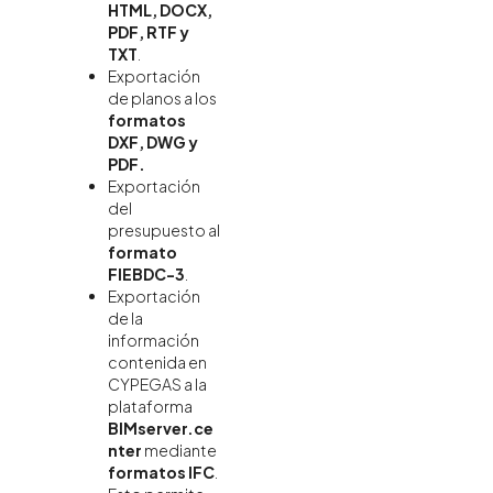
HTML, DOCX,
PDF, RTF y
TXT
.
Exportación
de planos a los
formatos
DXF, DWG y
PDF.
Exportación
del
presupuesto al
formato
FIEBDC-3
.
Exportación
de la
información
contenida en
CYPEGAS a la
plataforma
BIMserver.ce
nter
mediante
formatos IFC
.