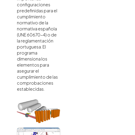
configuraciones
predefinidas para el
cumplimiento
normativo de la
normativa española
(UNE 60670-4) o de
la reglamentación
portuguesa. El
programa
dimensiona los
elementos para
asegurar el
cumplimiento de las
comprobaciones
establecidas.