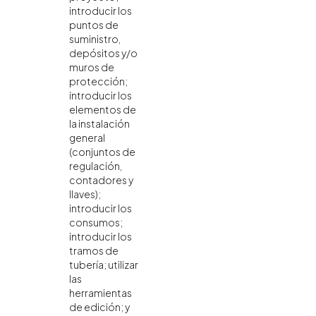
introducir los
puntos de
suministro,
depósitos y/o
muros de
protección;
introducir los
elementos de
la instalación
general
(conjuntos de
regulación,
contadores y
llaves);
introducir los
consumos;
introducir los
tramos de
tubería; utilizar
las
herramientas
de edición; y