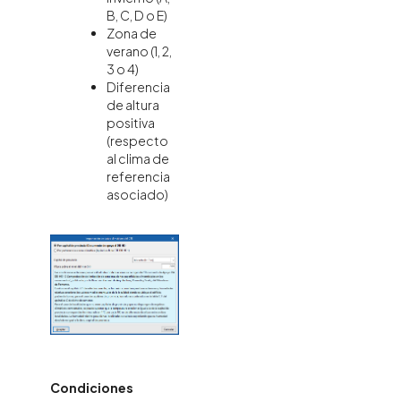
B, C, D o E)
Zona de
verano (1, 2,
3 o 4)
Diferencia
de altura
positiva
(respecto
al clima de
referencia
asociado)
Condiciones