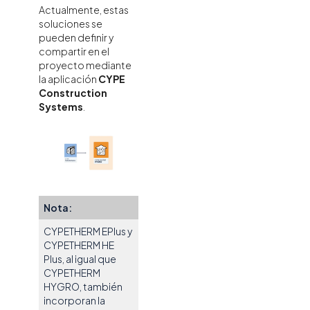
Actualmente, estas
soluciones se
pueden definir y
compartir en el
proyecto mediante
la aplicación
CYPE
Construction
Systems
.
Nota:
CYPETHERM EPlus y
CYPETHERM HE
Plus, al igual que
CYPETHERM
HYGRO, también
incorporan la