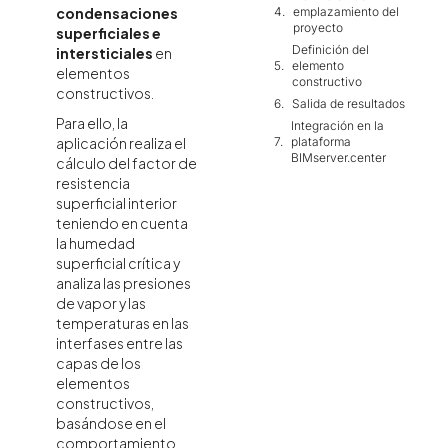
emplazamiento del
condensaciones
proyecto
superficiales e
Definición del
intersticiales
en
elemento
elementos
constructivo
constructivos.
Salida de resultados
Para ello, la
Integración en la
aplicación realiza el
plataforma
BIMserver.center
cálculo del factor de
resistencia
superficial interior
teniendo en cuenta
la humedad
superficial crítica y
analiza las presiones
de vapor y las
temperaturas en las
interfases entre las
capas de los
elementos
constructivos,
basándose en el
comportamiento