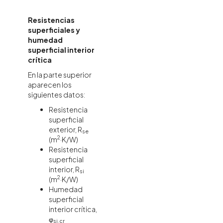
Resistencias
superficiales y
humedad
superficial interior
crítica
En la parte superior
aparecen los
siguientes datos:
Resistencia
superficial
exterior, R
se
2
(m
·K/W)
Resistencia
superficial
interior, R
si
2
(m
·K/W)
Humedad
superficial
interior crítica,
φ
si,cr