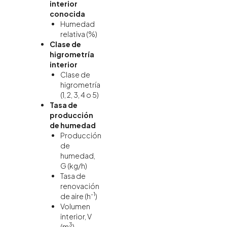
interior
conocida
Humedad
relativa (%)
Clase de
higrometría
interior
Clase de
higrometría
(1, 2, 3, 4 o 5)
Tasa de
producción
de humedad
Producción
de
humedad,
G (kg/h)
Tasa de
renovación
-1
de aire (h
)
Volumen
interior, V
3
(m
)