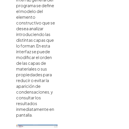
programa se define
el modelo del
elemento
constructivo que se
desea analizar
introduciendo las
distintas capas que
lo forman. En esta
interfaz se puede
modificar el orden
de las capas de
materiales o sus
propiedades para
reducir o evitar la
aparición de
condensaciones, y
consultar los
resultados
inmediatamente en
pantalla.