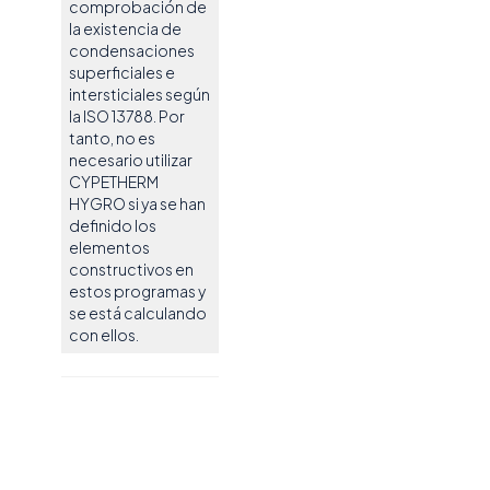
comprobación de
la existencia de
condensaciones
superficiales e
intersticiales según
la ISO 13788. Por
tanto, no es
necesario utilizar
CYPETHERM
HYGRO si ya se han
definido los
elementos
constructivos en
estos programas y
se está calculando
con ellos.