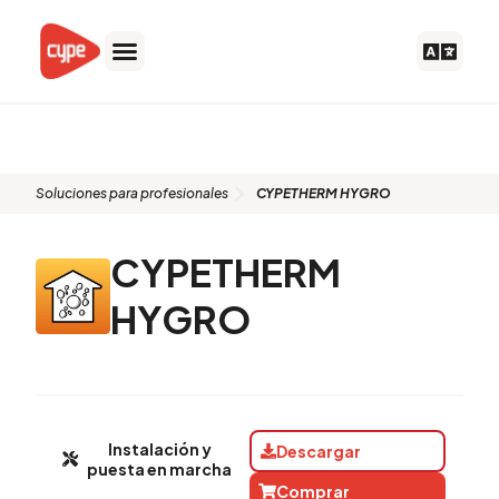
Ir
al
contenido
CYPETHERM HYGRO
Soluciones para profesionales
CYPETHERM HYGRO
CYPETHERM
HYGRO
Instalación y
Descargar
puesta en marcha
Comprar