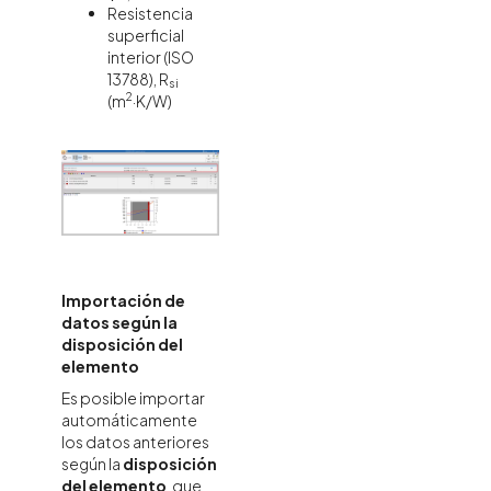
Resistencia
superficial
interior (ISO
13788), R
si
2
(m
·K/W)
Importación de
datos según la
disposición del
elemento
Es posible importar
automáticamente
los datos anteriores
según la
disposición
del elemento
, que