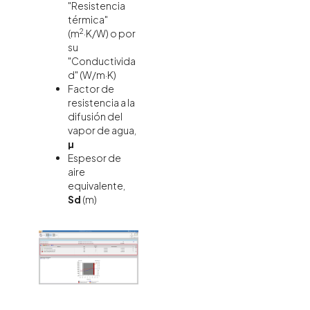
"Resistencia
térmica"
2
(m
·K/W) o por
su
"Conductivida
d" (W/m·K)
Factor de
resistencia a la
difusión del
vapor de agua,
µ
Espesor de
aire
equivalente,
Sd
(m)