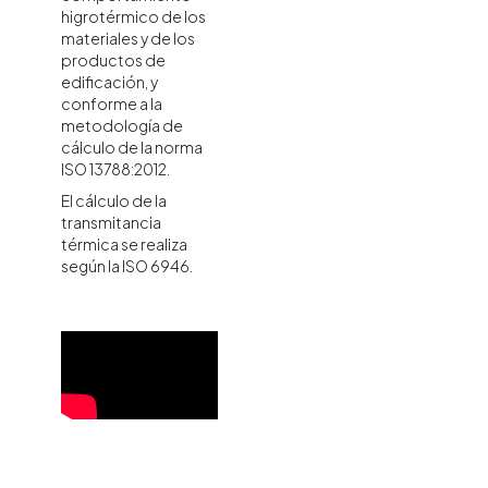
higrotérmico de los
materiales y de los
productos de
edificación, y
conforme a la
metodología de
cálculo de la norma
ISO 13788:2012.
El cálculo de la
transmitancia
térmica se realiza
según la ISO 6946.