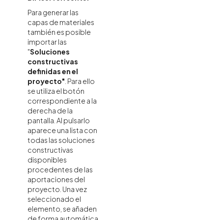
Para generar las
capas de materiales
también es posible
importar las
"
Soluciones
constructivas
definidas en el
proyecto"
. Para ello
se utiliza el botón
correspondiente a la
derecha de la
pantalla. Al pulsarlo
aparece una lista con
todas las soluciones
constructivas
disponibles
procedentes de las
aportaciones del
proyecto. Una vez
seleccionado el
elemento, se añaden
de forma automática