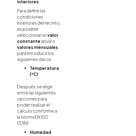
interiores
Para definir las
condiciones
interiores del recinto,
es posible
seleccionar un
valor
constante
anual o
valores mensuales
para introducir los
siguientes datos:
Temperatura
(ºC)
Después, se elige
entre las siguientes
opciones para
poder realizar el
cálculo conforme a
la norma EN ISO
13788:
Humedad