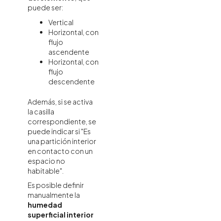
puede ser:
Vertical
Horizontal, con
flujo
ascendente
Horizontal, con
flujo
descendente
Además, si se activa
la casilla
correspondiente, se
puede indicar si "Es
una partición interior
en contacto con un
espacio no
habitable".
Es posible definir
manualmente la
humedad
superficial interior