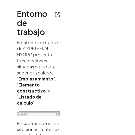
Entorno
de
trabajo
El entorno de trabajo
de CYPETHERM
HYGRO presenta
tres secciones
situadas en la parte
superior izquierda:
"
Emplazamiento
",
"
Elemento
constructivo
" y
"
Listado de
cálculo
":
En cada una de estas
secciones, la interfaz