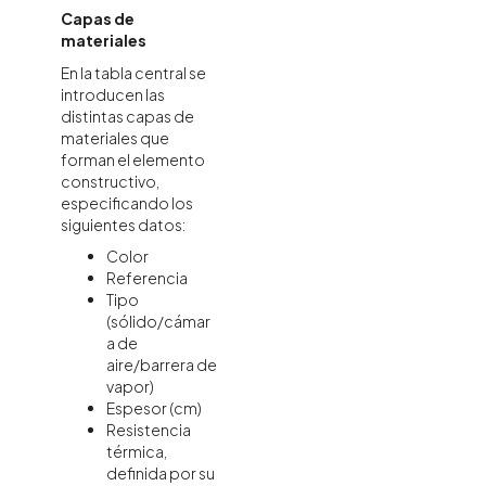
Capas de
materiales
En la tabla central se
introducen las
distintas capas de
materiales que
forman el elemento
constructivo,
especificando los
siguientes datos:
Color
Referencia
Tipo
(sólido/cámar
a de
aire/barrera de
vapor)
Espesor (cm)
Resistencia
térmica,
definida por su