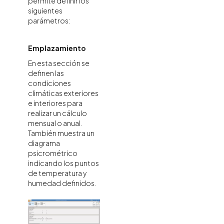
permite definir los
siguientes
parámetros:
Emplazamiento
En esta sección se
definen las
condiciones
climáticas exteriores
e interiores para
realizar un cálculo
mensual o anual.
También muestra un
diagrama
psicrométrico
indicando los puntos
de temperatura y
humedad definidos.