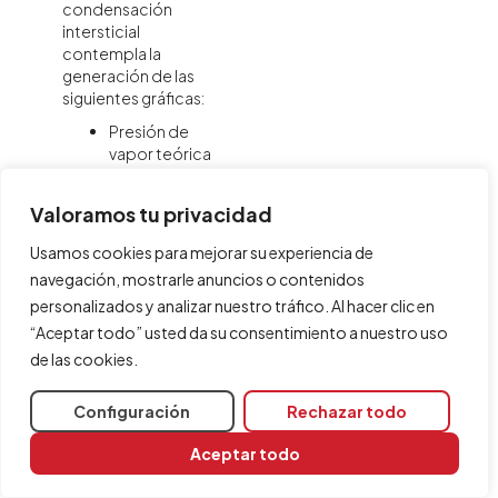
condensación
intersticial
contempla la
generación de las
siguientes gráficas:
Presión de
vapor teórica
(Pa)
Presión de
Valoramos tu privacidad
saturación (Pa)
Presión de
Usamos cookies para mejorar su experiencia de
vapor real (Pa)
navegación, mostrarle anuncios o contenidos
Temperatura
personalizados y analizar nuestro tráfico. Al hacer clic en
(ºC)
“Aceptar todo” usted da su consentimiento a nuestro uso
de las cookies.
Configuración
Rechazar todo
Aceptar todo