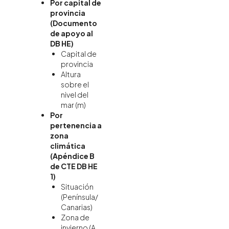
Por capital de
provincia
(Documento
de apoyo al
DB HE)
Capital de
provincia
Altura
sobre el
nivel del
mar (m)
Por
pertenencia a
zona
climática
(Apéndice B
de CTE DB HE
1)
Situación
(Península/
Canarias)
Zona de
invierno (A,