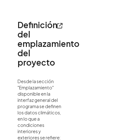
Definición
del
emplazamiento
del
proyecto
Desde la sección
"Emplazamiento"
disponible en la
interfaz general del
programa se definen
los datos climáticos,
en lo que a
condiciones
interiores y
exteriores se refiere: