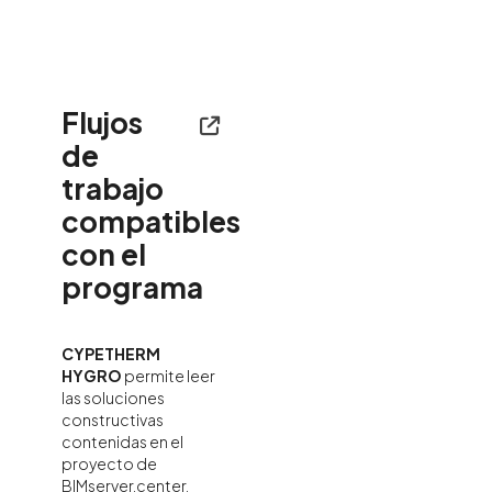
Flujos
de
trabajo
compatibles
con el
programa
CYPETHERM
HYGRO
permite leer
las soluciones
constructivas
contenidas en el
proyecto de
BIMserver.center.