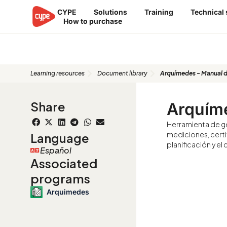
Skip
CYPE
Solutions
Training
Technical
to
How to purchase
content
Document library
Learning resources
Document library
Arquímedes - Manual d
Share
Arquím
Herramienta de ge
mediciones, certi
Language
planificación y e
Español
Associated
programs
Arquimedes