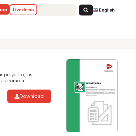
Search
shop
Live demo
English
...
un proyecto, sus
 así como la
Download