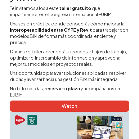
Te invitamos a los a este
taller gratuito
que
impartiremos en el congreso internacional EUBIM:
Una sesión práctica donde conocerás cómo mejorar la
interoperabilidad entre CYPE y Revit
para trabajar con
modelos BIM de forma más coordinada, eficiente y
precisa.
Durante el taller aprenderás a conectar flujos de trabajo,
optimizar el intercambio de información y aprovechar
mejor tus modelos en proyectos reales.
Una oportunidad para ver soluciones aplicadas, resolver
dudas y avanzar hacia una gestión BIM más integrada.
No te lo pierdas,
reserva tu plaza
y acompáñanos en
EUBIM.
Watch