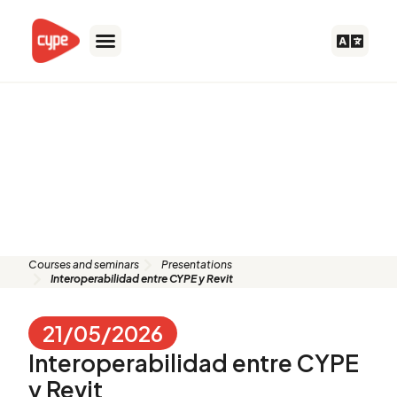
Skip
to
content
Presentation:
Interoperabilidad
entre CYPE y
Revit
Courses and seminars
Presentations
Interoperabilidad entre CYPE y Revit
21/05/2026
Interoperabilidad entre CYPE
y Revit