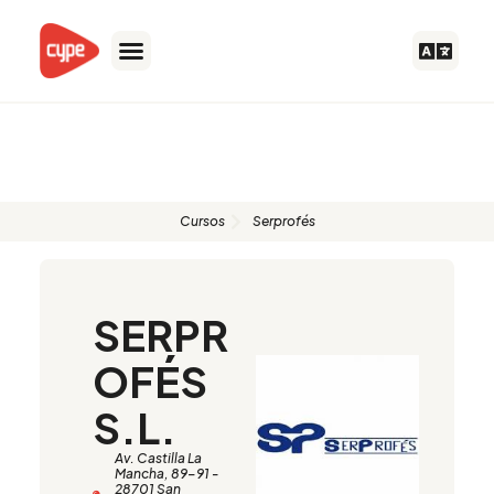
Ir
al
contenido
Formadores autorizados
Cursos
Serprofés
SERPR
OFÉS
S.L.
Av. Castilla La
Mancha, 89-91 -
28701 San