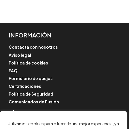
INFORMACIÓN
Contacta con nosotros
Aviso legal
Política de cookies
FAQ
Formulario de quejas
Certificaciones
Política de Seguridad
Comunicados de Fusión
SÍGUENOS
Instagram
Utilizamos cookies para ofrecerle una mejor experiencia, ya