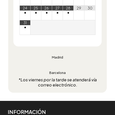
24
25
26
27
28
29
30
•
•
•
•
•
31
•
Madrid
Barcelona
*Los viernes por la tarde se atenderá vía
correo electrónico.
INFORMACIÓN