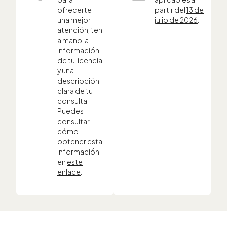
ofrecerte
partir del
13 de
una mejor
julio de 2026
.
atención, ten
a mano la
información
de tu licencia
y una
descripción
clara de tu
consulta.
Puedes
consultar
cómo
obtener esta
información
en
este
enlace
.