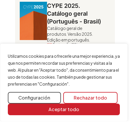
CYPE 2025.
Catálogo geral
(Português - Brasil)
Catálogo geral de
produtos. Versão 2025.
Edição em português.
Português (BR)
Utilizamos cookies para ofrecerle una mejor experiencia, ya
que nos permiten recordar sus preferencias y visitas a la
web. Al pulsar en "Aceptar todo", da consentimiento para el
uso de todas las cookies. También puede gestionar sus
1
2
3
4
5
→
preferencias en "Configuración".
Configuración
Rechazar todo
Idiomas
Tipo
English
Catálogo
Aceptar todo
Español
Ejemplo
Français
Flyer
Italiano
Folleto