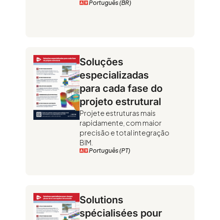
Português (BR)
Soluções
especializadas
para cada fase do
projeto estrutural
Projete estruturas mais
rapidamente, com maior
precisão e total integração
BIM.
Português (PT)
Solutions
spécialisées pour