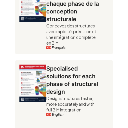
chaque phase de la
conception
structurale
Concevez des structures
avec rapidité, précision et
une intégration complète
en BIM.
Français
Specialised
solutions for each
phase of structural
design
Design structures faster,
more accurately and with
full BIM integration.
English