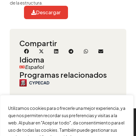
de la estructura.
Descargar
Compartir
Idioma
Español
Programas relacionados
CYPECAD
Utilizamos cookies para ofrecerle una mejor experiencia, ya
que nos permiten recordar sus preferencias y visitas a la
INFORMACIÓN
web. Al pulsar en "Aceptar todo", da consentimiento para el
uso de todas las cookies. También puede gestionar sus
Contacta con nosotros