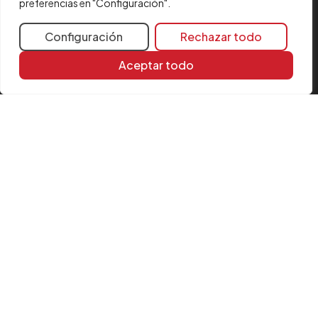
preferencias en "Configuración".
Aviso legal
Política de cookies
Configuración
Rechazar todo
FAQ
Aceptar todo
Formulario de quejas
Certificaciones
Política de Seguridad
Comunicados de Fusión
SÍGUENOS
Instagram
LinkedIn
YouTube
© CYPE Ingenieros, S.A.
Av. de Loring, 4
03003 Alicante, España