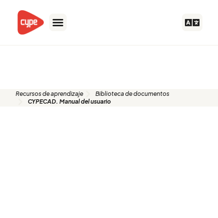
Ir
al
contenido
Biblioteca de documentos
Recursos de aprendizaje
Biblioteca de documentos
CYPECAD. Manual del usuario