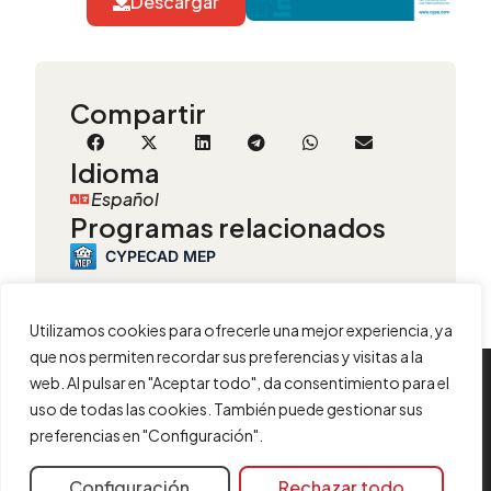
Descargar
Compartir
Idioma
Español
Programas relacionados
CYPECAD MEP
Utilizamos cookies para ofrecerle una mejor experiencia, ya
que nos permiten recordar sus preferencias y visitas a la
web. Al pulsar en "Aceptar todo", da consentimiento para el
INFORMACIÓN
uso de todas las cookies. También puede gestionar sus
preferencias en "Configuración".
Contacta con nosotros
Aviso legal
Configuración
Rechazar todo