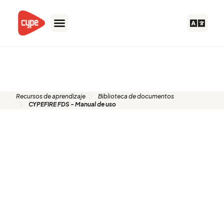
Ir
al
contenido
Biblioteca de documentos
Recursos de aprendizaje
Biblioteca de documentos
CYPEFIRE FDS - Manual de uso