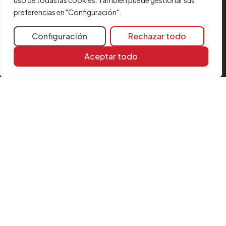
uso de todas las cookies. También puede gestionar sus
Contacta con nosotros
preferencias en "Configuración".
Aviso legal
Política de cookies
Configuración
Rechazar todo
FAQ
Aceptar todo
Formulario de quejas
Certificaciones
Política de Seguridad
Comunicados de Fusión
SÍGUENOS
Instagram
LinkedIn
YouTube
© CYPE Ingenieros, S.A.
Av. de Loring, 4