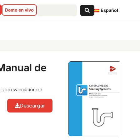
Search
Demo en vivo
Español
...
Manual de
nes de evacuación de
Descargar