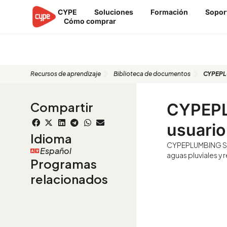
Ir
CYPE
Soluciones
Formación
Sopor
al
Cómo comprar
contenido
Biblioteca de documentos
Recursos de aprendizaje
Biblioteca de documentos
CYPEPLU
Compartir
CYPEPL
usuario
Idioma
CYPEPLUMBING San
Español
aguas pluviales y 
Programas
relacionados