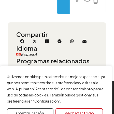
Compartir
Idioma
Español
Programas relacionados
Utilizamos cookies para ofrecerle una mejor experiencia, ya
que nos permiten recordar sus preferencias y visitas a la
web. Al pulsar en "Aceptar todo", da consentimiento para el
INFORMACIÓN
uso de todas las cookies. También puede gestionar sus
preferencias en "Configuración".
Contacta con nosotros
Aviso legal
Configuración
Rechazar todo