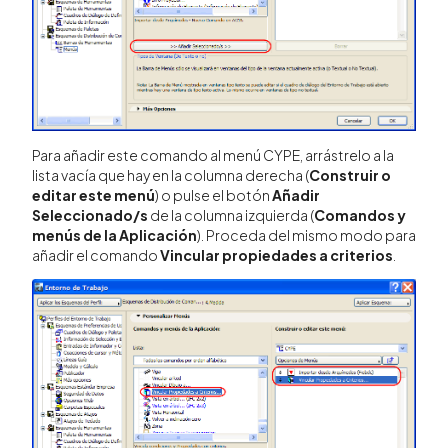
Para añadir este comando al menú CYPE, arrástrelo a la
lista vacía que hay en la columna derecha (
Construir o
editar este menú
) o pulse el botón
Añadir
Seleccionado/s
de la columna izquierda (
Comandos y
menús de la Aplicación
). Proceda del mismo modo para
añadir el comando
Vincular propiedades a criterios
.