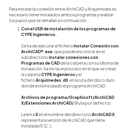
Para instalar la conexión entre ArchiCAD y Arquímedes es
necesario tener instalados ambos programas y realizar
los pasos que se detallan a continuación:
Con el USB de instalación de los programas de
CYPE Ingenieros.
Se ha de ejecutar el fichero
Instalar Conexión con
ArchiCAD®.exe
, que puede encontrar en el
subdirectorio
Instalar conexiones con
Programas de CAD
de la carpeta con su idioma de
instalación. Se inicia un proceso en el que se crean
la carpeta
CYPE Ingenieros
y el
fichero
Arquimedes.dll
, en la ruta del disco duro
donde está instalado el programa ArchiCAD:
Archivos de programa/Graphisoft/ArchiCAD
X/Extensiones ArchiCAD/
(Ruta por defecto)
La letra
X
en el nombre del directorio
ArchiCAD X
,
representa la versión de ArchiCAD que tiene
instalada (11, 12...).