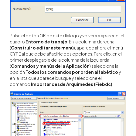
Pulse el botón OK de este diálogo y volverá a aparecer el
cuadro
Entorno de trabajo
. En la columna derecha
(
Construir o editar este menú
), aparece ahora el menú
CYPE al que debe añadirle dos opciones. Para ello, en el
primer desplegable de la columna de la izquierda
(
Comandos y menús de la Aplicación
) seleccione la
opción
Todos los comandos por orden alfabético
y
en la lista que aparece busque y seleccione el
comando
Importar desde Arquímedes (Fiebdc)
.