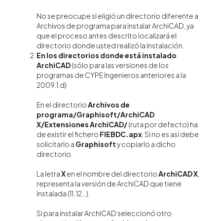
No se preocupe si eligió un directorio diferente a
Archivos de programa para instalar ArchiCAD, ya
que el proceso antes descrito localizará el
directorio donde usted realizó la instalación.
En los directorios donde está instalado
ArchiCAD
(sólo para las versiones de los
programas de CYPE Ingenieros anteriores a la
2009.1.d)
En el directorio
Archivos de
programa/Graphisoft/ArchiCAD
X/Extensiones ArchiCAD/
(ruta por defecto) ha
de existir el fichero
FIEBDC.apx
. Si no es así debe
solicitarlo a
Graphisoft
y copiarlo a dicho
directorio.
La letra
X
en el nombre del directorio
ArchiCAD X
,
representa la versión de ArchiCAD que tiene
instalada (11, 12...).
Si para instalar ArchiCAD seleccionó otro