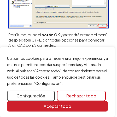
Por último, pulse el
botón OK
y ya tendrá creado el menú
desplegable CYPE, con todas opciones para conectar
ArchiCAD con Arquímedes.
Tras realizar estas indicaciones, ya tiene instalada la
Utilizamos cookies para ofrecerle una mejor experiencia, ya
conexión entre ArchiCAD y Arquímedes en su ordenador.
que nos permiten recordar sus preferencias y visitas a la
Si desea saber cómo se exporta a Arquímedes la
web. Al pulsar en "Aceptar todo", da consentimiento para el
medición de los elementos dibujados en ArchiCAD,
consulte la pregunta de la FAQ Cómo se exporta a
uso de todas las cookies. También puede gestionar sus
Arquímedes la medición de los elementos definidos en
preferencias en "Configuración".
ArchiCAD.
Configuración
Rechazar todo
Aceptar todo
Compartir