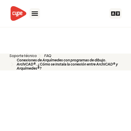
Ir
al
contenido
FAQ
Soporte técnico
FAQ
Conexiones de Arquímedes con programas de dibujo.
ArchiCAD®. ¿Cómo se instala la conexión entre ArchiCAD® y
Arquímedes®?