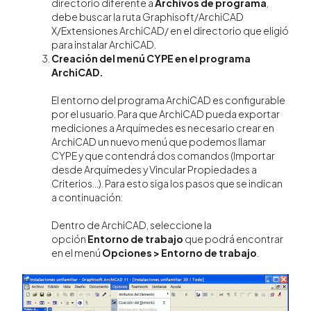
directorio diferente a
Archivos de programa
,
debe buscar la ruta Graphisoft/ArchiCAD
X/Extensiones ArchiCAD/ en el directorio que eligió
para instalar ArchiCAD.
Creación del menú CYPE en el programa
ArchiCAD.
El entorno del programa ArchiCAD es configurable
por el usuario. Para que ArchiCAD pueda exportar
mediciones a Arquímedes es necesario crear en
ArchiCAD un nuevo menú que podemos llamar
CYPE y que contendrá dos comandos (Importar
desde Arquímedes y Vincular Propiedades a
Criterios...). Para esto siga los pasos que se indican
a continuación:
Dentro de ArchiCAD, seleccione la
opción
Entorno de trabajo
que podrá encontrar
en el menú
Opciones > Entorno de trabajo
.