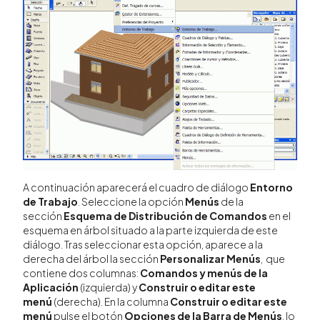
A continuación aparecerá el cuadro de diálogo
Entorno
de Trabajo
. Seleccione la opción
Menús
de la
sección
Esquema de Distribución de Comandos
en el
esquema en árbol situado a la parte izquierda de este
diálogo. Tras seleccionar esta opción, aparece a la
derecha del árbol la sección
Personalizar Menús
, que
contiene dos columnas:
Comandos y menús de la
Aplicación
(izquierda) y
Construir o editar este
menú
(derecha). En la columna
Construir o editar este
menú
pulse el botón
Opciones de la Barra de Menús
, lo