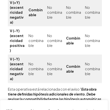
V (+Y)
(excent
No
No
No
Combin
ricidad
combina
combina
combina
able
negativ
ble
ble
ble
a)
V (-Y)
(excent
No
No
No
Combin
ricidad
combina
combina
combina
able
positiva
ble
ble
ble
)
V (-Y)
(excent
No
No
No
Combin
ricidad
combina
combina
combina
able
negativ
ble
ble
ble
a)
Esta operativa está relacionada con el aviso "
Esta obra
tiene definidas hipótesis adicionales de viento. Debe
revisar la compatibilidad entre las hipótesis automáticas
y las adicionales de usuario.
", que aparece al marcar "
Con
acción de viento
" en una obra de CYPECAD con una