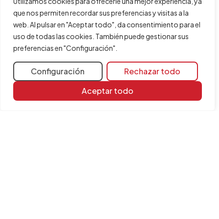
Utilizamos cookies para ofrecerle una mejor experiencia, ya
estructura 3D integrada con hipótesis de viento.
que nos permiten recordar sus preferencias y visitas a la
web. Al pulsar en "Aceptar todo", da consentimiento para el
uso de todas las cookies. También puede gestionar sus
preferencias en "Configuración".
Compartir
Configuración
Rechazar todo
Más información
Aceptar todo
Recursos de aprendizaje
Biblioteca de documentos
Todas las FAQ
Versión
2026.a
Programas relacionados
CYPE 3D
CYPECAD