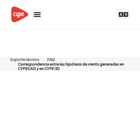
Ir
al
contenido
FAQ
Soporte técnico
FAQ
Correspondencia entre las hipótesis de viento generadas en
CYPECAD y en CYPE 3D