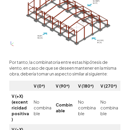
Por tanto, la combinatoria entre estas hipótesis de
viento, en caso de que se deseen mantener en la misma
obra, debería tomar un aspecto similar al siguiente:
V (0º)
V (90º)
V (180º)
V (270º)
V (+X)
(excent
No
No
No
Combin
ricidad
combina
combina
combina
able
positiva
ble
ble
ble
)
V (+X)