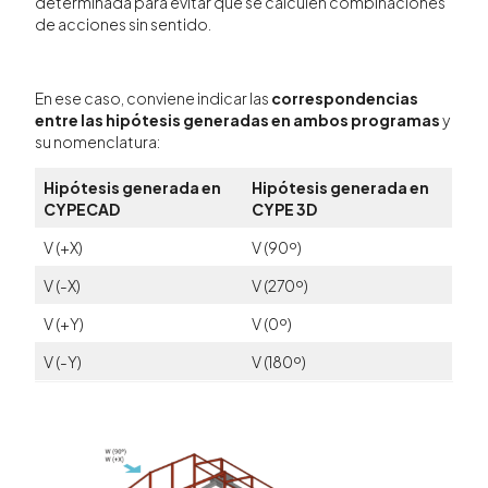
determinada para evitar que se calculen combinaciones
de acciones sin sentido.
En ese caso, conviene indicar las
correspondencias
entre las hipótesis generadas en ambos programas
y
su nomenclatura:
Hipótesis generada en
Hipótesis generada en
CYPECAD
CYPE 3D
V (+X)
V (90º)
V (-X)
V (270º)
V (+Y)
V (0º)
V (-Y)
V (180º)