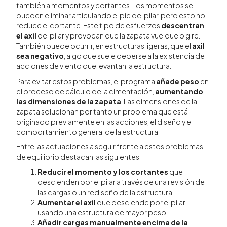
también a momentos y cortantes. Los momentos se
pueden eliminar articulando el pie del pilar, pero esto no
reduce el cortante. Este tipo de esfuerzos
descentran
el axil
del pilar y provocan que la zapata vuelque o gire.
También puede ocurrir, en estructuras ligeras, que el
axil
sea negativo
, algo que suele deberse a la existencia de
acciones de viento que levantan la estructura.
Para evitar estos problemas, el programa
añade peso
en
el proceso de cálculo de la cimentación,
aumentando
las dimensiones de la zapata
. Las dimensiones de la
zapata solucionan por tanto un problema que está
originado previamente en las acciones, el diseño y el
comportamiento general de la estructura.
Entre las actuaciones a seguir frente a estos problemas
de equilibrio destacan las siguientes:
Reducir el momento y los cortantes
que
descienden por el pilar a través de una revisión de
las cargas o un rediseño de la estructura.
Aumentar el axil
que desciende por el pilar
usando una estructura de mayor peso.
Añadir cargas manualmente encima de la