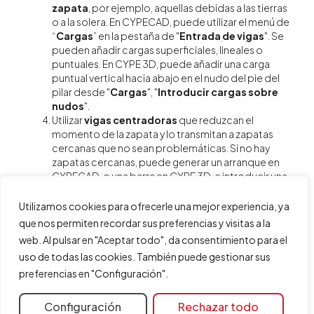
zapata
, por ejemplo, aquellas debidas a las tierras
o a la solera. En CYPECAD, puede utilizar el menú de
“
Cargas
” en la pestaña de "
Entrada de vigas
". Se
pueden añadir cargas superficiales, lineales o
puntuales. En CYPE 3D, puede añadir una carga
puntual vertical hacia abajo en el nudo del pie del
pilar desde "
Cargas
", "
Introducir cargas sobre
nudos
".
Utilizar
vigas centradoras
que reduzcan el
momento de la zapata y lo transmitan a zapatas
cercanas que no sean problemáticas. Si no hay
zapatas cercanas, puede generar un arranque en
CYPECAD, o una barra en CYPE 3D, e introducir una
zapata para modelar un macizo de hormigón
cercano al que puede anclar la viga centradora.
Utilizamos cookies para ofrecerle una mejor experiencia, ya
Si hay otro pilar cercano, puede pensar en diseñar
que nos permiten recordar sus preferencias y visitas a la
zapatas combinadas
para que reciban la carga
web. Al pulsar en "Aceptar todo", da consentimiento para el
no ya de un solo pilar, sino de dos o más,
uso de todas las cookies. También puede gestionar sus
compensando los esfuerzos de unos con otros.
preferencias en "Configuración".
Configuración
Rechazar todo