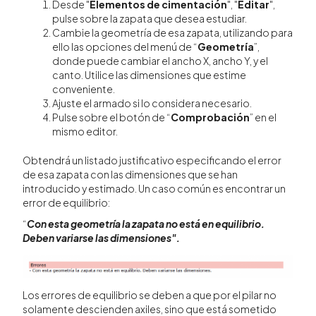
Desde "
Elementos de cimentación
", "
Editar
",
pulse sobre la zapata que desea estudiar.
Cambie la geometría de esa zapata, utilizando para
ello las opciones del menú de “
Geometría
”,
donde puede cambiar el ancho X, ancho Y, y el
canto. Utilice las dimensiones que estime
conveniente.
Ajuste el armado si lo considera necesario.
Pulse sobre el botón de “
Comprobación
” en el
mismo editor.
Obtendrá un listado justificativo especificando el error
de esa zapata con las dimensiones que se han
introducido y estimado. Un caso común es encontrar un
error de equilibrio:
“
Con esta geometría la zapata no está en equilibrio.
Deben variarse las dimensiones".
Los errores de equilibrio se deben a que por el pilar no
solamente descienden axiles, sino que está sometido