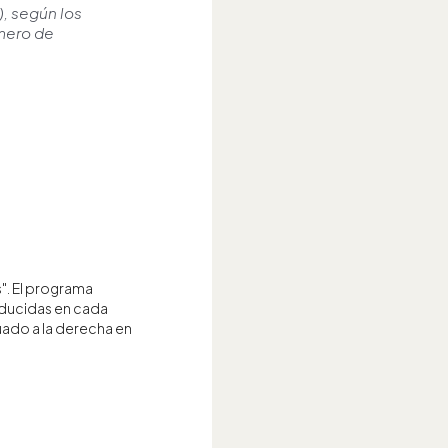
, según los
úmero de
s". El programa
oducidas en cada
tuado a la derecha en