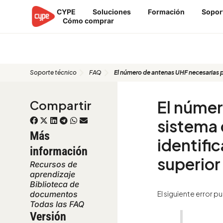
Ir
CYPE
Soluciones
Formación
Sopor
al
Cómo comprar
contenido
FAQ
Soporte técnico
FAQ
El número de antenas UHF necesarias pa
El númer
Compartir
sistema 
Más
identifi
información
superior
Recursos de
aprendizaje
Biblioteca de
El siguiente error 
documentos
Todas las FAQ
Versión