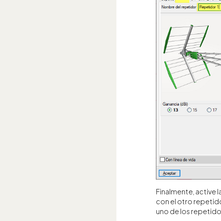
Finalmente, active l
con el otro repetid
uno de los repetido