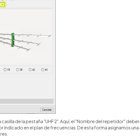
a casilla de la pestaña "UHF 2". Aquí, el "Nombre del repetidor" deb
or indicado en el plan de frecuencias. De esta forma asignamos una
res.