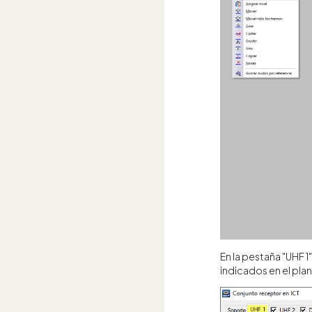
En la pestaña "UHF 
indicados en el pla