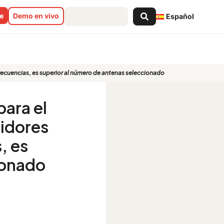
Search
ne
Demo en vivo
Español
...
frecuencias, es superior al número de antenas seleccionado
ara el
tidores
, es
ionado