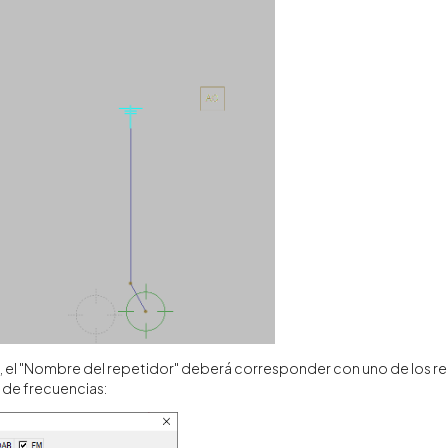
1", el "Nombre del repetidor" deberá corresponder con uno de los r
n de frecuencias: