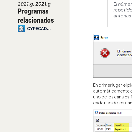
,
El númer
2021.g
2021.g
repetido
Programas
antenas
relacionados
CYPECAD MEP
En primer lugar, el 
automáticamente cu
uno de los canales. 
cada uno de los can