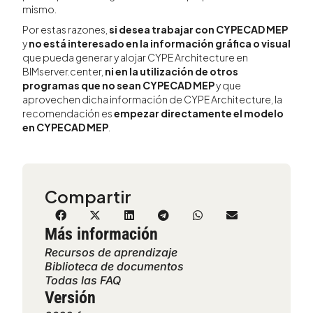
mismo.
Por estas razones,
si desea trabajar con CYPECAD MEP
y
no está interesado en la información gráfica o visual
que pueda generar y alojar CYPE Architecture en
BIMserver.center,
ni en la utilización de otros
programas que no sean CYPECAD MEP
y que
aprovechen dicha información de CYPE Architecture, la
recomendación es
empezar directamente el modelo
en CYPECAD MEP
.
Compartir
Más información
Recursos de aprendizaje
Biblioteca de documentos
Todas las FAQ
Versión