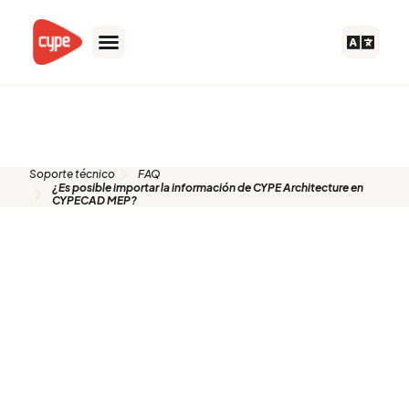
Ir
al
contenido
FAQ
Soporte técnico
FAQ
¿Es posible importar la información de CYPE Architecture en
CYPECAD MEP?