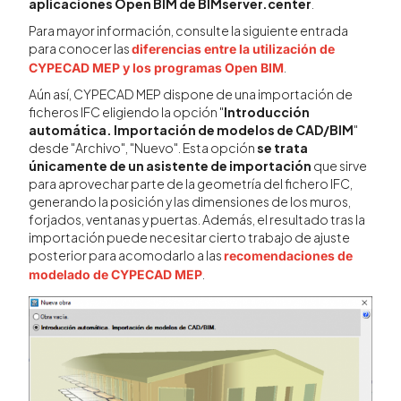
aplicaciones Open BIM de BIMserver.center
.
Para mayor información, consulte la siguiente entrada
para conocer las
diferencias entre la utilización de
.
CYPECAD MEP y los programas Open BIM
Aún así, CYPECAD MEP dispone de una importación de
ficheros IFC eligiendo la opción "
Introducción
automática. Importación de modelos de CAD/BIM
"
desde "Archivo", "Nuevo". Esta opción
se trata
únicamente de un asistente de importación
que sirve
para aprovechar parte de la geometría del fichero IFC,
generando la posición y las dimensiones de los muros,
forjados, ventanas y puertas. Además, el resultado tras la
importación puede necesitar cierto trabajo de ajuste
posterior para acomodarlo a las
recomendaciones de
.
modelado de CYPECAD MEP