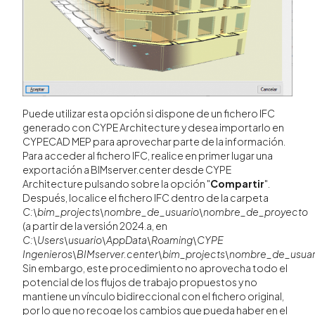
Puede utilizar esta opción si dispone de un fichero IFC
generado con CYPE Architecture y desea importarlo en
CYPECAD MEP para aprovechar parte de la información.
Para acceder al fichero IFC, realice en primer lugar una
exportación a BIMserver.center desde CYPE
Architecture pulsando sobre la opción "
Compartir
".
Después, localice el fichero IFC dentro de la carpeta
C:\bim_projects\nombre_de_usuario\nombre_de_proyecto
(a partir de la versión 2024.a, en
C:\Users\usuario\AppData\Roaming\CYPE
Ingenieros\BIMserver.center\bim_projects\
nombre_de_usuar
Sin embargo, este procedimiento no aprovecha todo el
potencial de los flujos de trabajo propuestos y no
mantiene un vínculo bidireccional con el fichero original,
por lo que no recoge los cambios que pueda haber en el