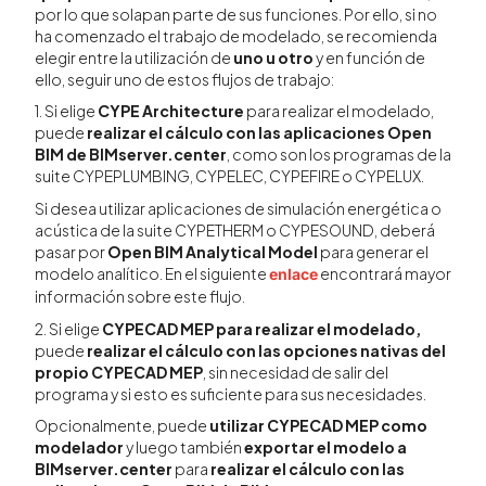
por lo que solapan parte de sus funciones. Por ello, si no
ha comenzado el trabajo de modelado, se recomienda
elegir entre la utilización de
uno u otro
y en función de
ello, seguir uno de estos flujos de trabajo:
1. Si elige
CYPE Architecture
para realizar el modelado,
puede
realizar el cálculo con las
aplicaciones Open
BIM de BIMserver.center
, como son los programas de la
suite CYPEPLUMBING, CYPELEC, CYPEFIRE o CYPELUX.
Si desea utilizar aplicaciones de simulación energética o
acústica de la suite CYPETHERM o CYPESOUND, deberá
pasar por
Open BIM Analytical Model
para generar el
modelo analítico. En el siguiente
encontrará mayor
enlace
información sobre este flujo.
2. Si elige
CYPECAD MEP para realizar el modelado,
puede
realizar el cálculo con las opciones nativas del
propio CYPECAD MEP
, sin necesidad de salir del
programa y si esto es suficiente para sus necesidades.
Opcionalmente, puede
utilizar CYPECAD MEP como
modelador
y luego también
exportar el modelo a
BIMserver.center
para
realizar el cálculo con las