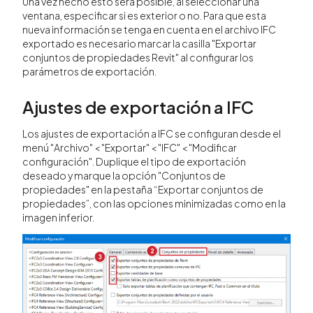
Una vez hecho esto será posible, al seleccionar una
ventana, especificar si es exterior o no. Para que esta
nueva información se tenga en cuenta en el archivo IFC
exportado es necesario marcar la casilla "Exportar
conjuntos de propiedades Revit" al configurar los
parámetros de exportación.
Ajustes de exportación a IFC
Los ajustes de exportación a IFC se configuran desde el
menú "Archivo" < "Exportar" < "IFC" < "Modificar
configuración". Duplique el tipo de exportación
deseado y marque la opción "Conjuntos de
propiedades" en la pestaña “Exportar conjuntos de
propiedades”, con las opciones minimizadas como en la
imagen inferior.