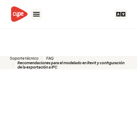
Ir
al
contenido
FAQ
Soporte técnico
FAQ
Recomendaciones para el modelado en Revit y configuración
de la exportación a IFC