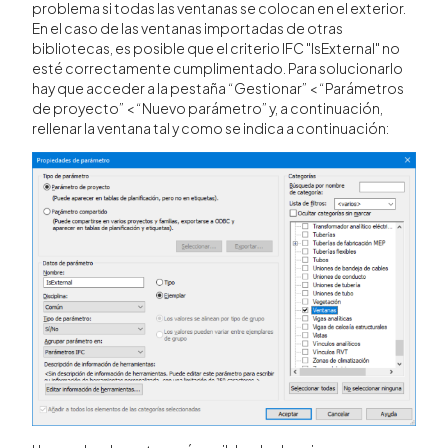
problema si todas las ventanas se colocan en el exterior.
En el caso de las ventanas importadas de otras
bibliotecas, es posible que el criterio IFC "IsExternal" no
esté correctamente cumplimentado. Para solucionarlo
hay que acceder a la pestaña “Gestionar” < “Parámetros
de proyecto” < “Nuevo parámetro” y, a continuación,
rellenar la ventana tal y como se indica a continuación: