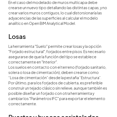
En el caso del modelado de muros multicapa debe
crearse un nuevo tipo detallando las distintas capas, y no
crear varios muros contiguos, lo cual distorsionaría las
adyacencias de las superficies al calcular el modelo
analítico en Open BIM Analytical Model.
Losas
La herramienta "Suelo" permite crear losas y la opción
"Forjado estructural", forjados entre pisos. Es necesario
asegurarse de que la función del tipo se establece
correctamente en "Interior".
Los suelos en contacto con el terreno (forjado sanitario,
solera o losa de cimentación), deben crearse como
“Losa de cimentación” desde la pestaña “Estructura”.
Por último, para los forjados de cubierta, es preferible
construir un tejado clásico sin relieve, aunque también es
posible diseñar un forjado con otra herramienta y
cambiar los "Parámetros IFC" para exportar el elemento
correctamente.
Puertas y huecos acristalados