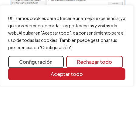
Utilizamos cookies para ofrecerle una mejor experiencia, ya
que nos permiten recordar sus preferencias y visitas a la
web. Al pulsar en "Aceptar todo", da consentimiento para el
uso de todas las cookies. También puede gestionar sus
preferencias en "Configuración".
Configuración
Rechazar todo
Compartir
Aceptar todo
Más información
Recursos de aprendizaje
Biblioteca de documentos
Todas las FAQ
Programas relacionados
Open BIM Analytical Model
Plugin Open BIM - Revit