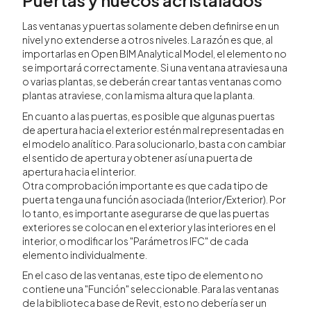
Las ventanas y puertas solamente deben definirse en un
nivel y no extenderse a otros niveles. La razón es que, al
importarlas en Open BIM Analytical Model, el elemento no
se importará correctamente. Si una ventana atraviesa una
o varias plantas, se deberán crear tantas ventanas como
plantas atraviese, con la misma altura que la planta.
En cuanto a las puertas, es posible que algunas puertas
de apertura hacia el exterior estén mal representadas en
el modelo analítico. Para solucionarlo, basta con cambiar
el sentido de apertura y obtener así una puerta de
apertura hacia el interior.
Otra comprobación importante es que cada tipo de
puerta tenga una función asociada (Interior/Exterior). Por
lo tanto, es importante asegurarse de que las puertas
exteriores se colocan en el exterior y las interiores en el
interior, o modificar los "Parámetros IFC" de cada
elemento individualmente.
En el caso de las ventanas, este tipo de elemento no
contiene una "Función" seleccionable. Para las ventanas
de la biblioteca base de Revit, esto no debería ser un