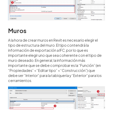
Muros
A la hora de crear muros en Revit es necesario elegir el
tipo de estructura del muro. El tipo contendrá la
información de exportación a IFC, por lo que es
importante elegir uno que sea coherente con el tipo de
muro deseado. En general, la información más
importante que se debe comprobar es la “Función” (en
“Propiedades” < “Editar tipo” < “Construcción”) que
debe ser “Interior” para la tabiquería y “Exterior” para los
cerramientos.