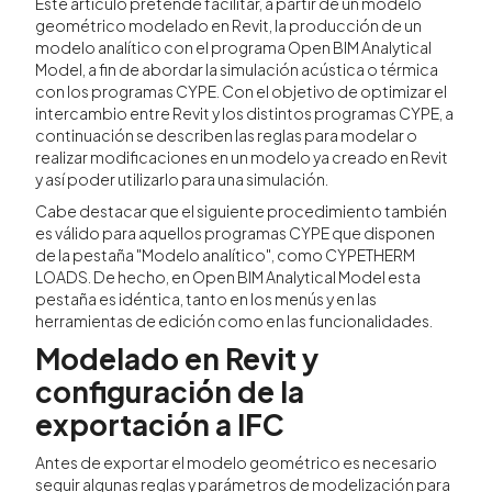
Este artículo pretende facilitar, a partir de un modelo
geométrico modelado en Revit, la producción de un
modelo analítico con el programa Open BIM Analytical
Model, a fin de abordar la simulación acústica o térmica
con los programas CYPE. Con el objetivo de optimizar el
intercambio entre Revit y los distintos programas CYPE, a
continuación se describen las reglas para modelar o
realizar modificaciones en un modelo ya creado en Revit
y así poder utilizarlo para una simulación.
Cabe destacar que el siguiente procedimiento también
es válido para aquellos programas CYPE que disponen
de la pestaña "Modelo analítico", como CYPETHERM
LOADS. De hecho, en Open BIM Analytical Model esta
pestaña es idéntica, tanto en los menús y en las
herramientas de edición como en las funcionalidades.
Modelado en Revit y
configuración de la
exportación a IFC
Antes de exportar el modelo geométrico es necesario
seguir algunas reglas y parámetros de modelización para