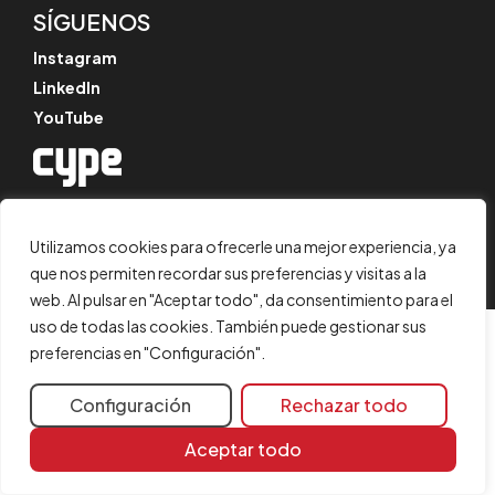
SÍGUENOS
Instagram
LinkedIn
YouTube
© CYPE Ingenieros, S.A.
Av. de Loring, 4
Utilizamos cookies para ofrecerle una mejor experiencia, ya
03003 Alicante, España
que nos permiten recordar sus preferencias y visitas a la
web. Al pulsar en "Aceptar todo", da consentimiento para el
uso de todas las cookies. También puede gestionar sus
preferencias en "Configuración".
Configuración
Rechazar todo
Aceptar todo