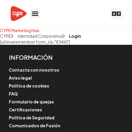
Ir
al
contenido
CYPE Marketing Hub
CYPE
Identidad Corporativa
Login
[ultimatemember form_id="101461"]
INFORMACIÓN
Contacta con nosotros
Aviso legal
Política de cookies
FAQ
Formulario de quejas
Certificaciones
Política de Seguridad
Comunicados de Fusión