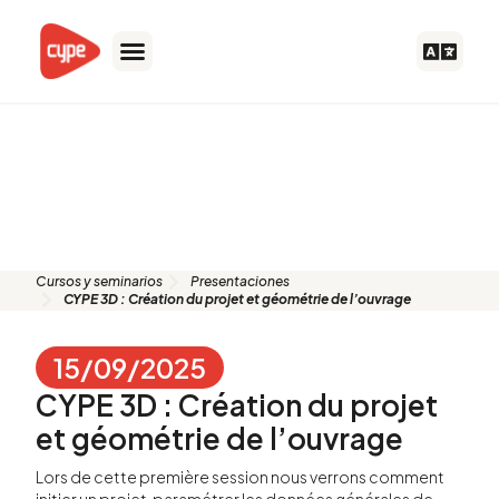
Ir
al
contenido
Presentación: CYPE 3D :
Création du projet et géométrie
de l’ouvrage
Cursos y seminarios
Presentaciones
CYPE 3D : Création du projet et géométrie de l’ouvrage
15/09/2025
CYPE 3D : Création du projet
et géométrie de l’ouvrage
Lors de cette première session nous verrons comment