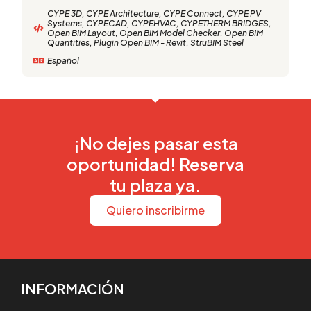
CYPE 3D
,
CYPE Architecture
,
CYPE Connect
,
CYPE PV
Systems
,
CYPECAD
,
CYPEHVAC
,
CYPETHERM BRIDGES
,
Open BIM Layout
,
Open BIM Model Checker
,
Open BIM
Quantities
,
Plugin Open BIM - Revit
,
StruBIM Steel
Español
¡No dejes pasar esta
oportunidad! Reserva
tu plaza ya.
Quiero inscribirme
INFORMACIÓN