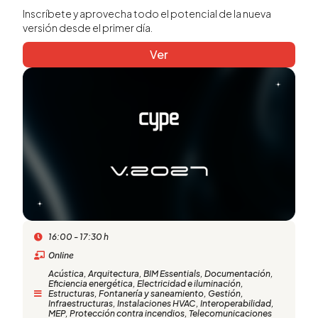
Inscríbete y aprovecha todo el potencial de la nueva
versión desde el primer día.
Ver
16:00 - 17:30 h
Online
Acústica
,
Arquitectura
,
BIM Essentials
,
Documentación
,
Eficiencia energética
,
Electricidad e iluminación
,
Estructuras
,
Fontanería y saneamiento
,
Gestión
,
Infraestructuras
,
Instalaciones HVAC
,
Interoperabilidad
,
MEP
,
Protección contra incendios
,
Telecomunicaciones