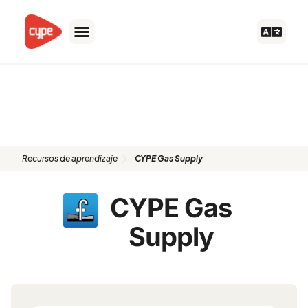
Ir
al
contenido
Recursos de aprendizaje: CYPE
Gas Supply
Recursos de aprendizaje
CYPE Gas Supply
CYPE Gas
Supply