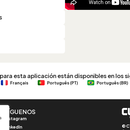
s
ra esta aplicación están disponibles en los s
Français
Português (PT)
Português (BR)
SÍGUENOS
a
Instagram
© C
LinkedIn