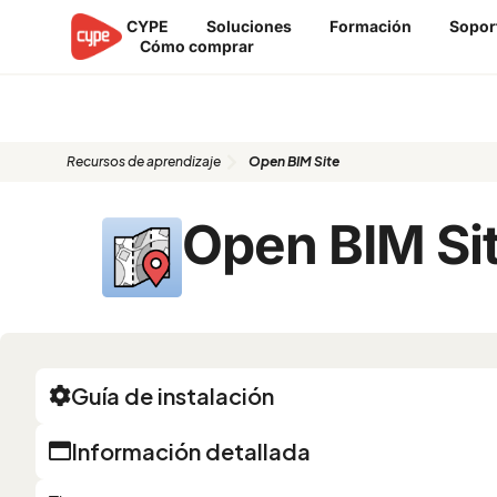
Ir
CYPE
Soluciones
Formación
Sopor
al
Cómo comprar
contenido
Recursos de aprendizaje: Open B
Recursos de aprendizaje
Open BIM Site
Open BIM Si
Guía de instalación
Información detallada