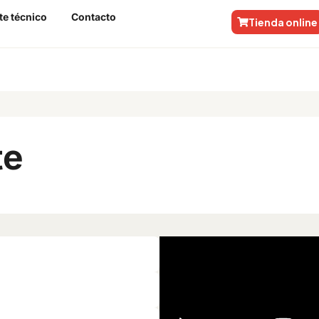
te técnico
Contacto
Tienda online
IM Site
te