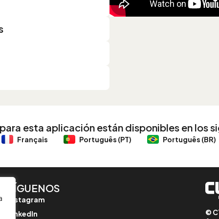
s
ra esta aplicación están disponibles en los s
Français
Português (PT)
Português (BR)
SÍGUENOS
a
Instagram
© C
LinkedIn