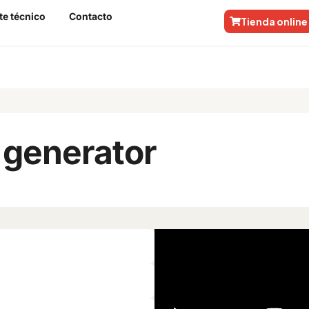
te técnico
Contacto
Tienda online
 frame generator
 generator