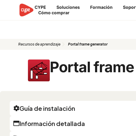
Ir
CYPE
Soluciones
Formación
Sopor
al
Cómo comprar
contenido
Recursos de aprendizaje: Portal
Recursos de aprendizaje
Portal frame generator
Portal frame
Guía de instalación
Información detallada