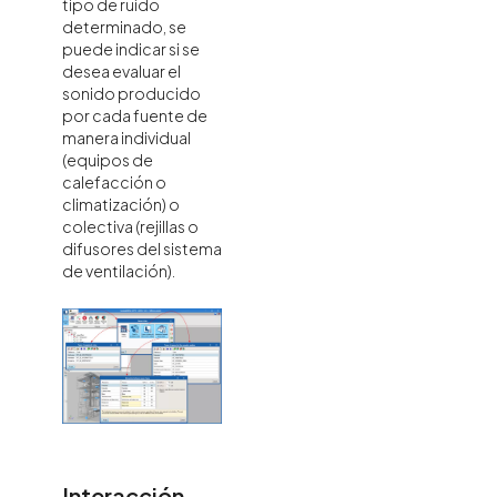
tipo de ruido
determinado, se
puede indicar si se
desea evaluar el
sonido producido
por cada fuente de
manera individual
(equipos de
calefacción o
climatización) o
colectiva (rejillas o
difusores del sistema
de ventilación).
Interacción