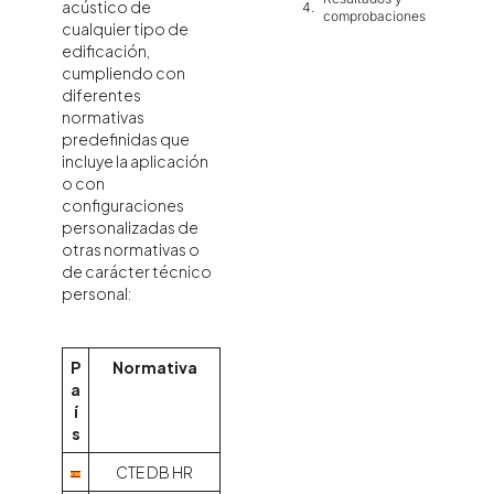
acústico de
comprobaciones
cualquier tipo de
edificación,
cumpliendo con
diferentes
normativas
predefinidas que
incluye la aplicación
o con
configuraciones
personalizadas de
otras normativas o
de carácter técnico
personal:
P
Normativa
a
í
s
CTE DB HR