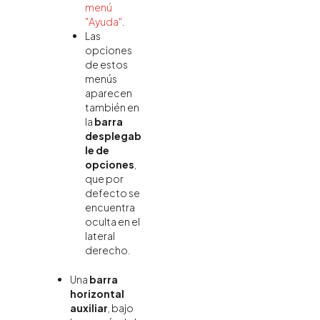
menú
"Ayuda"
.
Las
opciones
de estos
menús
aparecen
también en
la
barra
desplegab
le de
opciones
,
que por
defecto se
encuentra
oculta en el
lateral
derecho.
Una
barra
horizontal
auxiliar
, bajo