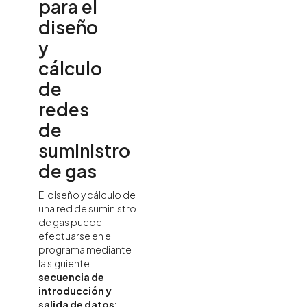
para el
diseño
y
cálculo
de
redes
de
suministro
de gas
El diseño y cálculo de
una red de suministro
de gas puede
efectuarse en el
programa mediante
la siguiente
secuencia de
introducción y
salida de datos
: