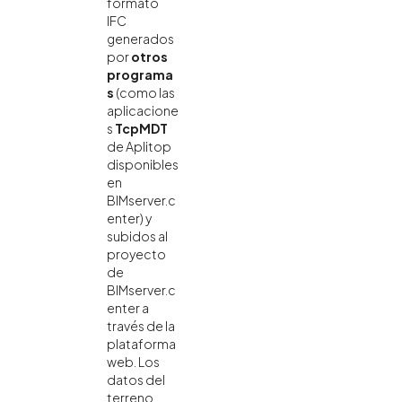
formato
IFC
generados
por
otros
programa
s
(como las
aplicacione
s
TcpMDT
de Aplitop
disponibles
en
BIMserver.c
enter) y
subidos al
proyecto
de
BIMserver.c
enter a
través de la
plataforma
web. Los
datos del
terreno