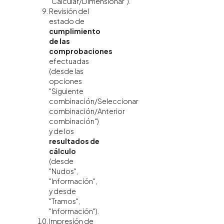
"Calcular/Dimensionar").
Revisión del
estado de
cumplimiento
de las
comprobaciones
efectuadas
(desde las
opciones
"Siguiente
combinación/Seleccionar
combinación/Anterior
combinación")
y de los
resultados de
cálculo
(desde
"Nudos",
"Información",
y desde
"Tramos",
"Información").
Impresión de