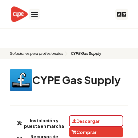
Ir
al
contenido
CYPE Gas Supply
Soluciones para profesionales
CYPE Gas Supply
CYPE Gas Supply
Instalación y
Descargar
puesta en marcha
Comprar
Recursos de