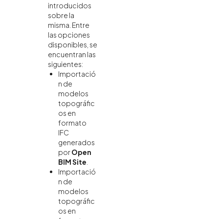
introducidos
sobre la
misma. Entre
las opciones
disponibles, se
encuentran las
siguientes:
Importació
n de
modelos
topográfic
os en
formato
IFC
generados
por
Open
BIM Site
.
Importació
n de
modelos
topográfic
os en