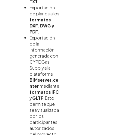
TXT
.
Exportación
de planos a los
formatos
DXF, DWG y
PDF
.
Exportación
de la
información
generada con
CYPE Gas
Supply a la
plataforma
BIMserver.ce
nter
mediante
formatos IFC
y
GLTF
. Esto
permite que
sea visualizada
por los
participantes
autorizados
del proyecto.