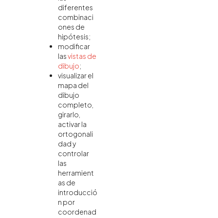
diferentes
combinaci
ones de
hipótesis;
modificar
las
vistas de
dibujo
;
visualizar el
mapa del
dibujo
completo,
girarlo,
activar la
ortogonali
dad y
controlar
las
herramient
as de
introducció
n por
coordenad