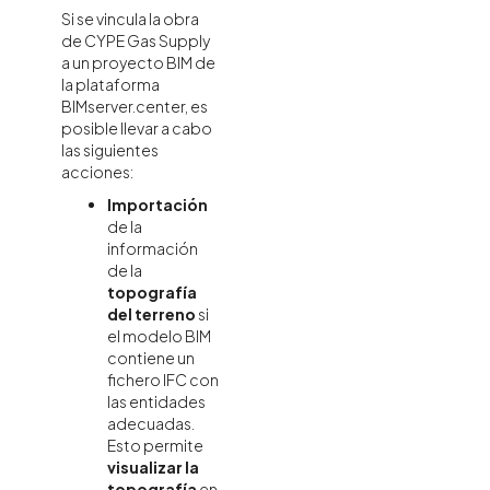
Si se vincula la obra
de CYPE Gas Supply
a un proyecto BIM de
la plataforma
BIMserver.center, es
posible llevar a cabo
las siguientes
acciones:
Importación
de la
información
de la
topografía
del terreno
si
el modelo BIM
contiene un
fichero IFC con
las entidades
adecuadas.
Esto permite
visualizar la
topografía
en