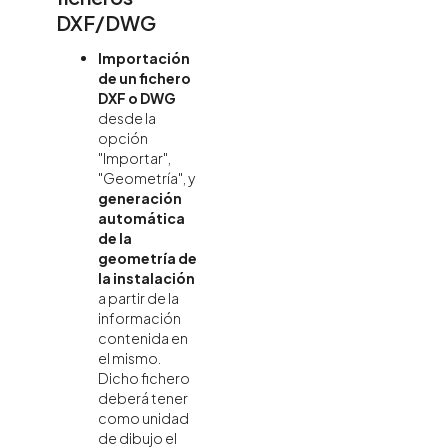
DXF/DWG
Importación
de un fichero
DXF o DWG
desde la
opción
"Importar",
"Geometría", y
generación
automática
de la
geometría de
la instalación
a partir de la
información
contenida en
el mismo.
Dicho fichero
deberá tener
como unidad
de dibujo el