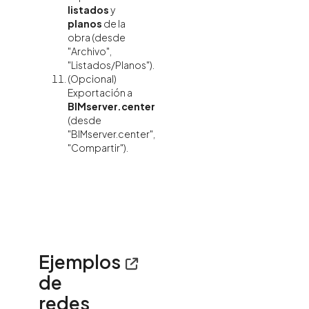
listados
y
planos
de la
obra (desde
"Archivo",
"Listados/Planos").
(Opcional)
Exportación a
BIMserver.center
(desde
"BIMserver.center",
"Compartir").
Ejemplos
de
redes