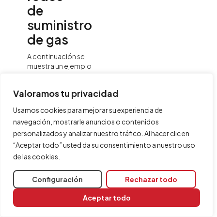
de
suministro
de gas
A continuación se
muestra un ejemplo
de una red de
suministro de gas
Valoramos tu privacidad
que se puede
desarrollar en el
Usamos cookies para mejorar su experiencia de
programa, indicando
navegación, mostrarle anuncios o contenidos
la disposición de los
personalizados y analizar nuestro tráfico. Al hacer clic en
elementos y las
opciones que
“Aceptar todo” usted da su consentimiento a nuestro uso
permiten su
de las cookies.
introducción en el
modelo:
Configuración
Rechazar todo
Aceptar todo
Infraestruct