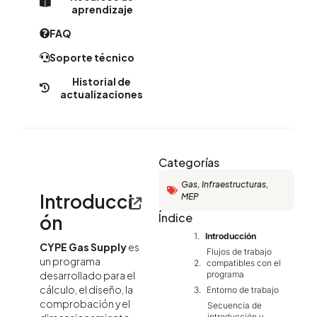
aprendizaje
FAQ
Soporte técnico
Historial de
actualizaciones
Categorías
Gas
,
Infraestructuras
,
Introducci
MEP
Índice
ón
Introducción
CYPE Gas Supply
es
Flujos de trabajo
un programa
compatibles con el
programa
desarrollado para el
cálculo, el diseño, la
Entorno de trabajo
comprobación y el
Secuencia de
introducción y