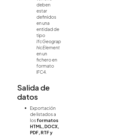
deben
estar
definidos
en una
entidad de
tipo
IfcGeograp
hicElement
en un
fichero en
formato
IFC4.
Salida de
datos
Exportación
de listados a
los
formatos
HTML, DOCX,
PDF, RTF y