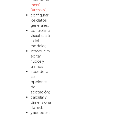
menú
"Archivo"
;
configurar
los datos
generales;
controlar la
visualizació
n del
modelo;
introducir y
editar
nudos y
tramos;
acceder a
las
opciones
de
acotación;
calcular y
dimensiona
r la red;
y acceder al