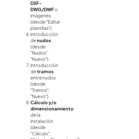
DXF-
DWG/DWF
o
imágenes
(desde "Editar
plantillas").
Introducción
de
nudos
(desde
"Nudos",
"Nuevo").
Introducción
de
tramos
entre nudos
(desde
"Tramos",
"Nuevo").
Cálculo y/o
dimensionamiento
de la
instalación
(desde
"Cálculo",