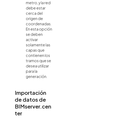
metro, y la red
debe estar
cerca del
origen de
coordenadas.
En esta opción
se deben
activar
solamente las
capas que
contienen los
tramos que se
desea utilizar
para la
generación.
Importación
de datos de
BIMserver.cen
ter