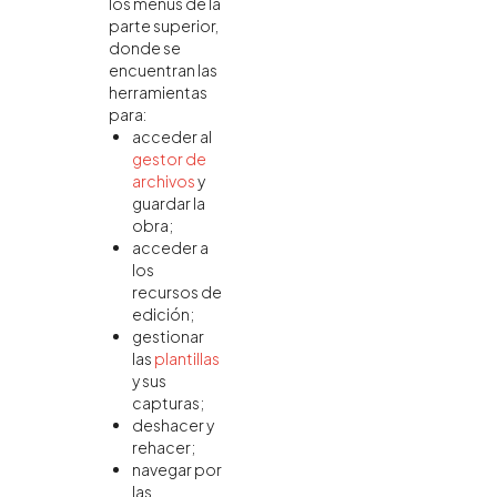
los menús de la
parte superior,
donde se
encuentran las
herramientas
para:
acceder al
gestor de
archivos
y
guardar la
obra;
acceder a
los
recursos de
edición;
gestionar
las
plantillas
y sus
capturas;
deshacer y
rehacer;
navegar por
las