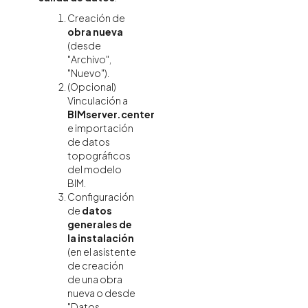
Creación de
obra nueva
(desde
"Archivo",
"Nuevo").
(Opcional)
Vinculación a
BIMserver.center
e importación
de datos
topográficos
del modelo
BIM.
Configuración
de
datos
generales de
la instalación
(en el asistente
de creación
de una obra
nueva o desde
"Datos