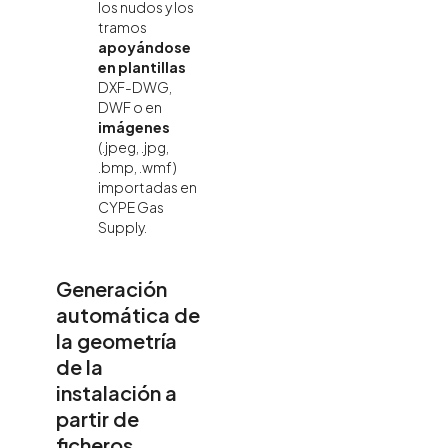
los nudos y los
tramos
apoyándose
en plantillas
DXF-DWG,
DWF o en
imágenes
(.jpeg, .jpg,
.bmp, .wmf)
importadas en
CYPE Gas
Supply.
Generación
automática de
la geometría
de la
instalación a
partir de
ficheros