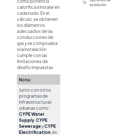
como potencia
acotación
calorífica a instalar en
Cálculo,
cada nudo. En el
comprobaciones y
cálculo, se obtienen
dimensionamiento
los diámetros
Salida de
adecuados de las
resultados
conducciones de
Integración en la
gas y se comprueba
plataforma
si la instalación
BIMserver.center
cumple con las
limitaciones de
diseño impuestas.
Nota:
Junto con otros
programas de
infraestructuras
urbanas como
CYPE Water
Supply
,
CYPE
Sewerage
y
CYPE
Electrification
, es