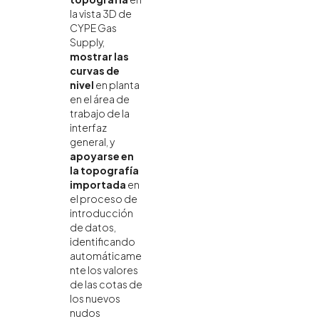
la vista 3D de
CYPE Gas
Supply,
mostrar las
curvas de
nivel
en planta
en el área de
trabajo de la
interfaz
general, y
apoyarse en
la topografía
importada
en
el proceso de
introducción
de datos,
identificando
automáticame
nte los valores
de las cotas de
los nuevos
nudos