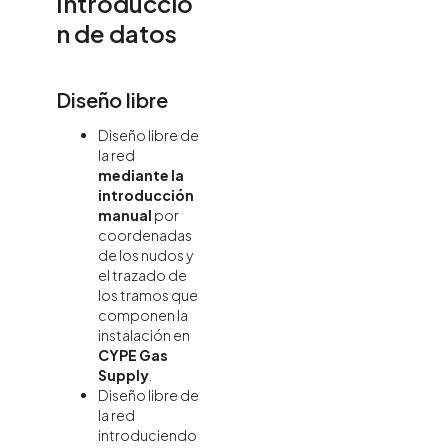
Introducció
n de datos
Diseño libre
Diseño libre de
la red
mediante la
introducción
manual
por
coordenadas
de los nudos y
el trazado de
los tramos que
componen la
instalación en
CYPE Gas
Supply
.
Diseño libre de
la red
introduciendo