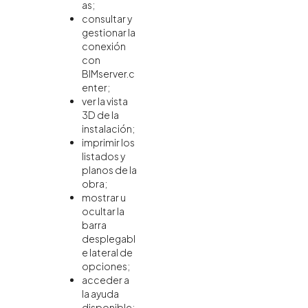
as;
consultar y
gestionar la
conexión
con
BIMserver.c
enter;
ver la vista
3D de la
instalación;
imprimir los
listados y
planos de la
obra;
mostrar u
ocultar la
barra
desplegabl
e lateral de
opciones;
acceder a
la ayuda
disponible;