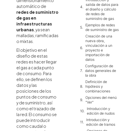
dimensionamiento
salida de datos para
automático de
el diseño y cálculo
redes de suministro
de redes de
de gas en
suministro de gas
infraestructuras
Ejemplos de redes
urbanas
, ya sean
de suministro de gas
malladas, ramificadas
Creación de una
nueva obra,
o mixtas.
vinculación a un
El objetivo en el
proyecto e
importación de
diseño de estas
datos
redes es hacer llegar
Configuración de
el gas a cada punto
datos generales de
de consumo. Para
la obra
ello, se definen los
Definición de
datos y las
hipótesis y
posiciones de los
combinaciones
puntos de consumo
Opciones del menú
y de suministro, así
"Ver"
como el trazado de
Introducción y
edición de nudos
la red. El consumo se
puede introducir
Introducción y
edición de tramos
como caudal o
Opciones de