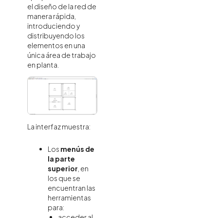
el diseño de la red de
manera rápida,
introduciendo y
distribuyendo los
elementos en una
única área de trabajo
en planta.
La interfaz muestra:
Los
menús de
la parte
superior
, en
los que se
encuentran las
herramientas
para:
acceder al