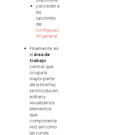
y acceder a
las
opciones
de
configuraci
ón general
.
Finalmente, en
el
área de
trabajo
central, que
ocupa la
mayor parte
de la interfaz,
se introducen,
editan y
visualizan los
elementos
que
componen la
red, así como
las curvas