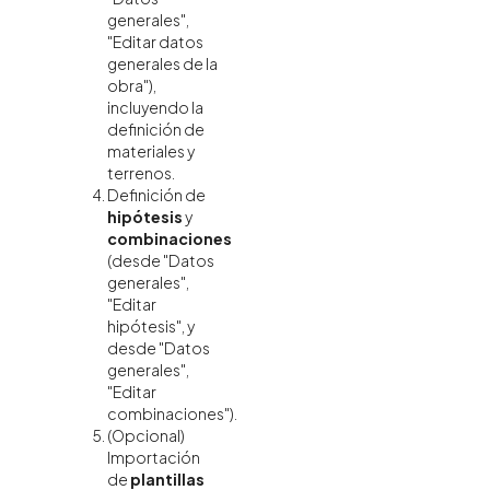
generales",
"Editar datos
generales de la
obra"),
incluyendo la
definición de
materiales y
terrenos.
Definición de
hipótesis
y
combinaciones
(desde "Datos
generales",
"Editar
hipótesis", y
desde "Datos
generales",
"Editar
combinaciones").
(Opcional)
Importación
de
plantillas