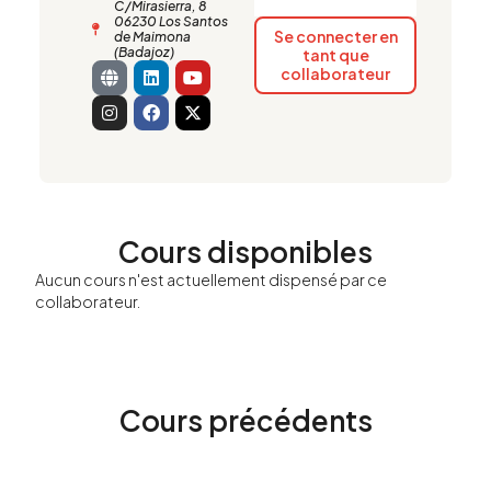
C/Mirasierra, 8
06230 Los Santos
Se connecter en
de Maimona
(Badajoz)
tant que
G
I
L
F
Y
X
collaborateur
l
n
i
a
o
-
o
s
n
c
u
t
b
t
k
e
t
w
e
a
e
b
u
i
g
d
o
b
t
r
i
o
e
t
a
n
k
e
m
r
Cours disponibles
Aucun cours n'est actuellement dispensé par ce
collaborateur.
Cours précédents