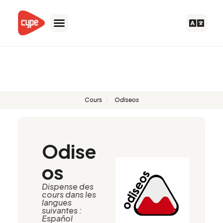
Aller
au
contenu
Formateurs autorisés
Cours
Odiseos
Odise
os
Dispense des
cours dans les
langues
suivantes :
Español