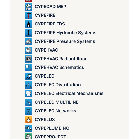
CYPECAD MEP
CYPEFIRE
CYPEFIRE FDS
CYPEFIRE Hydraulic Systems
CYPEFIRE Pressure Systems
CYPEHVAC
CYPEHVAC Radiant floor
CYPEHVAC Schematics
CYPELEC
CYPELEC Distribution
CYPELEC Electrical Mechanisms
CYPELEC MULTILINE
CYPELEC Networks
CYPELUX
CYPEPLUMBING
CYPEPROJECT