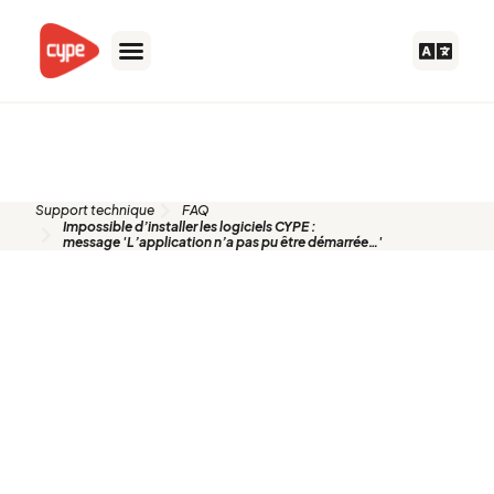
Aller
au
contenu
FAQ
Support technique
FAQ
Impossible d’installer les logiciels CYPE :
message 'L’application n’a pas pu être démarrée…'