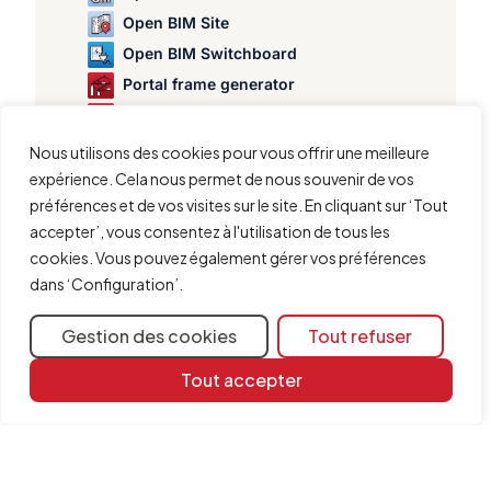
Open BIM Site
Open BIM Switchboard
Portal frame generator
Poutres continues
StruBIM Box Culverts
Nous utilisons des cookies pour vous offrir une meilleure
StruBIM Cantilever Walls
expérience. Cela nous permet de nous souvenir de vos
préférences et de vos visites sur le site. En cliquant sur ‘Tout
StruBIM Deep Beams
accepter’, vous consentez à l'utilisation de tous les
StruBIM Embedded Walls
cookies. Vous pouvez également gérer vos préférences
StruBIM Shear Walls
dans ‘Configuration’.
StruBIM Steel
Vérification et analyse du poinçonnement dans les dalles
Gestion des cookies
Tout refuser
Tout accepter
Partager