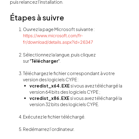
puis relancez l’installation.
Étapes à suivre
Ouvrez la page Microsoft suivante :
https://www.microsoft.com/fr-
fr/download/details.aspx?id=26347
Sélectionnez la langue, puis cliquez
sur
'Télécharger'
.
Téléchargez le fichier correspondant à votre
version des logiciels CYPE :
vcredist_x64.EXE
si vous avez téléchargé la
version 64 bits des logiciels CYPE ;
vcredist_x86.EXE
si vous avez téléchargé la
version 32 bits des logiciels CYPE.
Exécutez le fichier téléchargé.
Redémarrez l’ordinateur.