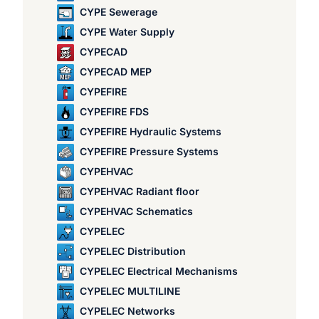
CYPE Sewerage
CYPE Water Supply
CYPECAD
CYPECAD MEP
CYPEFIRE
CYPEFIRE FDS
CYPEFIRE Hydraulic Systems
CYPEFIRE Pressure Systems
CYPEHVAC
CYPEHVAC Radiant floor
CYPEHVAC Schematics
CYPELEC
CYPELEC Distribution
CYPELEC Electrical Mechanisms
CYPELEC MULTILINE
CYPELEC Networks