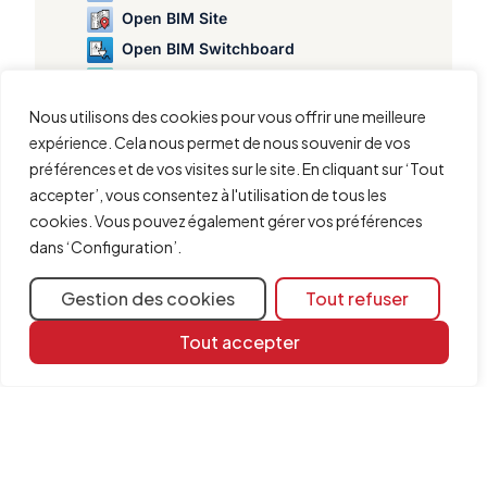
Open BIM Site
Open BIM Switchboard
Plugin Open BIM - Revit
Portal frame generator
Nous utilisons des cookies pour vous offrir une meilleure
StruBIM Box Culverts
expérience. Cela nous permet de nous souvenir de vos
préférences et de vos visites sur le site. En cliquant sur ‘Tout
StruBIM Cantilever Walls
accepter’, vous consentez à l'utilisation de tous les
StruBIM Deep Beams
cookies. Vous pouvez également gérer vos préférences
StruBIM Embedded Walls
dans ‘Configuration’.
StruBIM Shear Walls
StruBIM Steel
Gestion des cookies
Tout refuser
Tout accepter
Partager
Plus d'informations