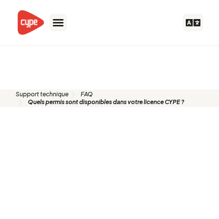
Aller
au
contenu
FAQ
Support technique
FAQ
Quels permis sont disponibles dans votre licence CYPE ?