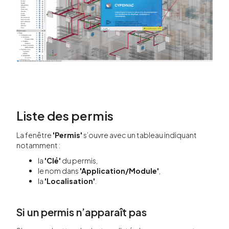
Liste des permis
La fenêtre
'Permis'
s’ouvre avec un tableau indiquant
notamment :
la
'Clé'
du permis,
le nom dans
'Application/Module'
,
la
'Localisation'
.
Si un permis n’apparaît pas