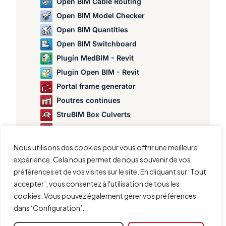
Open BIM Cable Routing
Open BIM Model Checker
Open BIM Quantities
Open BIM Switchboard
Plugin MedBIM - Revit
Plugin Open BIM - Revit
Portal frame generator
Poutres continues
StruBIM Box Culverts
StruBIM Cantilever Walls
StruBIM Deep Beams
Nous utilisons des cookies pour vous offrir une meilleure
StruBIM Embedded Walls
expérience. Cela nous permet de nous souvenir de vos
StruBIM Shear Walls
préférences et de vos visites sur le site. En cliquant sur ‘Tout
accepter’, vous consentez à l'utilisation de tous les
StruBIM Steel
cookies. Vous pouvez également gérer vos préférences
Vérification et analyse du poinçonnement dans les dalles
dans ‘Configuration’.