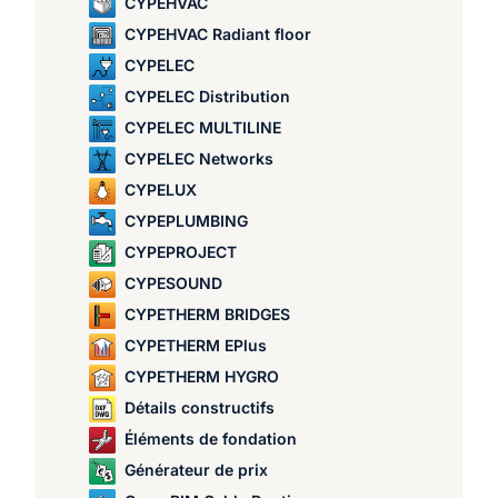
CYPEHVAC
CYPEHVAC Radiant floor
CYPELEC
CYPELEC Distribution
CYPELEC MULTILINE
CYPELEC Networks
CYPELUX
CYPEPLUMBING
CYPEPROJECT
CYPESOUND
CYPETHERM BRIDGES
CYPETHERM EPlus
CYPETHERM HYGRO
Détails constructifs
Éléments de fondation
Générateur de prix