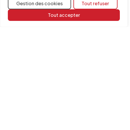
Gestion des cookies
Tout refuser
Tout accepter
Partager
Plus d'informations
Ressources d'apprentissage
Bibliothèque de documents
FAQ
Version
2025.b
INFORMATION
Contact
Mentions légales