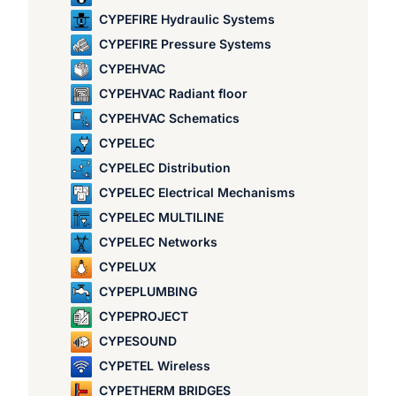
CYPEFIRE Hydraulic Systems
CYPEFIRE Pressure Systems
CYPEHVAC
CYPEHVAC Radiant floor
CYPEHVAC Schematics
CYPELEC
CYPELEC Distribution
CYPELEC Electrical Mechanisms
CYPELEC MULTILINE
CYPELEC Networks
CYPELUX
CYPEPLUMBING
CYPEPROJECT
CYPESOUND
CYPETEL Wireless
CYPETHERM BRIDGES