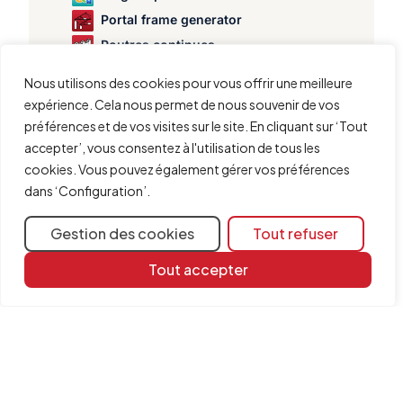
Portal frame generator
Poutres continues
StruBIM Box Culverts
Nous utilisons des cookies pour vous offrir une meilleure
StruBIM Cantilever Walls
expérience. Cela nous permet de nous souvenir de vos
StruBIM Deep Beams
préférences et de vos visites sur le site. En cliquant sur ‘Tout
StruBIM Embedded Walls
accepter’, vous consentez à l'utilisation de tous les
cookies. Vous pouvez également gérer vos préférences
StruBIM Shear Walls
dans ‘Configuration’.
StruBIM Steel
Vérification et analyse du poinçonnement dans les dalles
Gestion des cookies
Tout refuser
Tout accepter
Partager
Plus d'informations
Ressources d'apprentissage