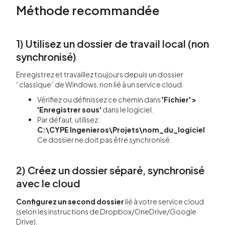
Méthode recommandée
1) Utilisez un dossier de travail local (non
synchronisé)
Enregistrez et travaillez toujours depuis un dossier
“classique” de Windows, non lié à un service cloud.
Vérifiez ou définissez ce chemin dans
'Fichier' >
'Enregistrer sous'
dans le logiciel.
Par défaut, utilisez :
C:\CYPE Ingenieros\Projets\nom_du_logiciel
Ce dossier ne doit pas être synchronisé.
2) Créez un dossier séparé, synchronisé
avec le cloud
Configurez un second dossier
lié à votre service cloud
(selon les instructions de Dropbox/OneDrive/Google
Drive).