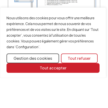
Nous utilisons des cookies pour vous offrir une meilleure
expérience. Cela nous permet de nous souvenir de vos
préférences et de vos visites sur le site. En cliquant sur ‘Tout
accepter’, vous consentez à l'utilisation de tous les
cookies. Vous pouvez également gérer vos préférences
Partager
dans ‘Configuration’.
Plus d'informations
Gestion des cookies
Tout refuser
Ressources d'apprentissage
Tout accepter
Bibliothèque de documents
FAQ
Logiciels concernés
CYPECAD MEP
CYPEHVAC
CYPEHVAC Schematics