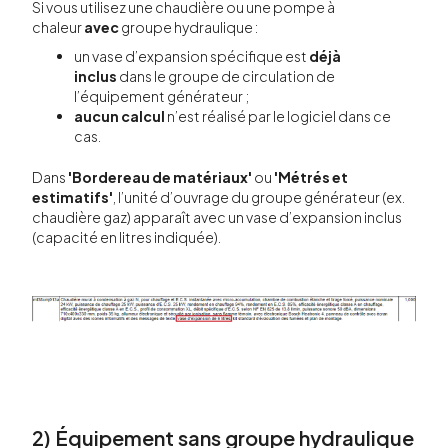
Si vous utilisez une chaudière ou une pompe à
chaleur
avec
groupe hydraulique :
un vase d’expansion spécifique est
déjà
inclus
dans le groupe de circulation de
l’équipement générateur ;
aucun calcul
n’est réalisé par le logiciel dans ce
cas.
Dans
'Bordereau de matériaux'
ou
'Métrés et
estimatifs'
, l’unité d’ouvrage du groupe générateur (ex.
chaudière gaz) apparaît avec un vase d’expansion inclus
(capacité en litres indiquée).
2) Équipement sans groupe hydraulique