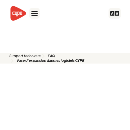
Aller
au
contenu
FAQ
Support technique
FAQ
Vase d'expansion dans les logiciels CYPE