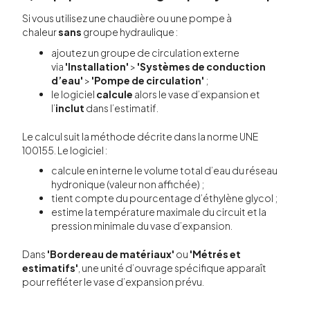
Si vous utilisez une chaudière ou une pompe à
chaleur
sans
groupe hydraulique :
ajoutez un groupe de circulation externe
via
'Installation'
>
'Systèmes de conduction
d’eau'
>
'Pompe de circulation'
;
le logiciel
calcule
alors le vase d’expansion et
l’
inclut
dans l’estimatif.
Le calcul suit la méthode décrite dans la norme UNE
100155. Le logiciel :
calcule en interne le volume total d’eau du réseau
hydronique (valeur non affichée) ;
tient compte du pourcentage d’éthylène glycol ;
estime la température maximale du circuit et la
pression minimale du vase d’expansion.
Dans
'Bordereau de matériaux'
ou
'Métrés et
estimatifs'
, une unité d’ouvrage spécifique apparaît
pour refléter le vase d’expansion prévu.