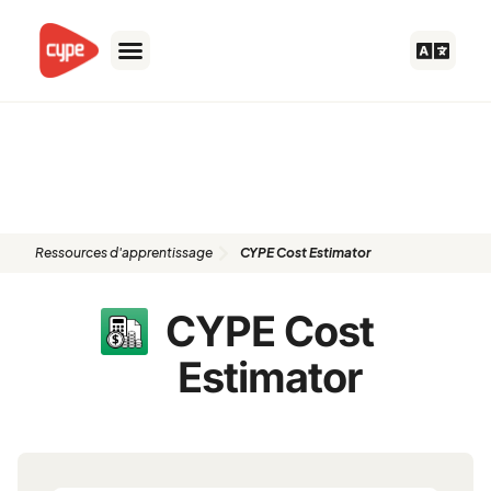
Aller
au
contenu
Ressources d'apprentissage :
CYPE Cost Estimator
Ressources d'apprentissage
CYPE Cost Estimator
CYPE Cost
Estimator