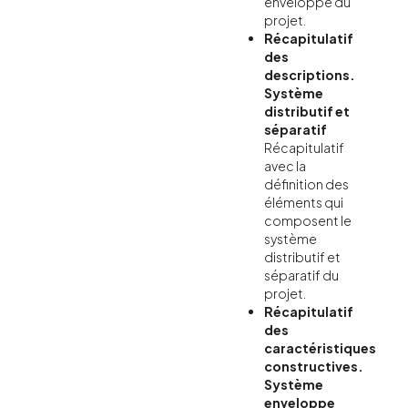
enveloppe du
projet.
Récapitulatif
des
descriptions.
Système
distributif et
séparatif
Récapitulatif
avec la
définition des
éléments qui
composent le
système
distributif et
séparatif du
projet.
Récapitulatif
des
caractéristiques
constructives.
Système
enveloppe