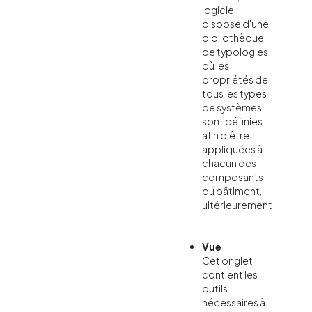
logiciel
dispose d'une
bibliothèque
de typologies
où les
propriétés de
tous les types
de systèmes
sont définies
afin d'être
appliquées à
chacun des
composants
du bâtiment,
ultérieurement
.
Vue
Cet onglet
contient les
outils
nécessaires à