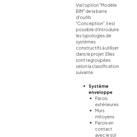
Via l'option "Modèle
BIM" de la barre
d'outils
"Conception", il est
possible d'introduire
les typologies de
systèmes
constructifs à utiliser
dans le projet. Elles
sont regroupées
selon la classification
suivante:
Système
enveloppe
Parois
extérieures
Murs
mitoyens
Parois en
contact
avec le sol