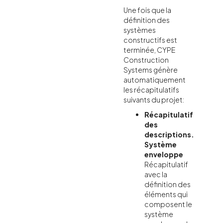
Une fois que la
définition des
systèmes
constructifs est
terminée, CYPE
Construction
Systems génère
automatiquement
les récapitulatifs
suivants du projet:
Récapitulatif
des
descriptions.
Système
enveloppe
Récapitulatif
avec la
définition des
éléments qui
composent le
système