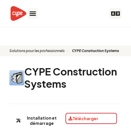
Aller
au
contenu
CYPE Construction Systems
Solutions pour les professionnels
CYPE Construction Systems
CYPE Construction
Systems
Installation et
Télécharger
démarrage