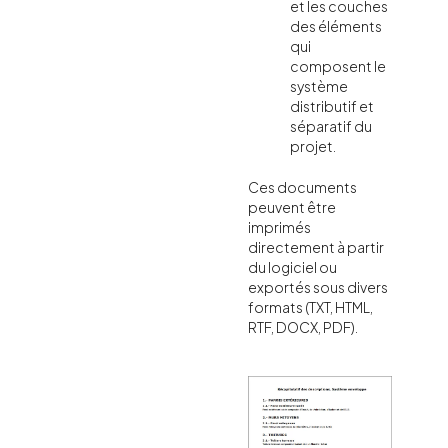
et les couches
des éléments
qui
composent le
système
distributif et
séparatif du
projet.
Ces documents
peuvent être
imprimés
directement à partir
du logiciel ou
exportés sous divers
formats (TXT, HTML,
RTF, DOCX, PDF).