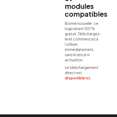
modules
compatibles
Bonne nouvelle : ce
logiciel est 100 %
gratuit. Téléchargez-
le et commencez à
l’utiliser
immédiatement,
sans licence ni
activation.
Le téléchargement
direct est
disponible ici
.