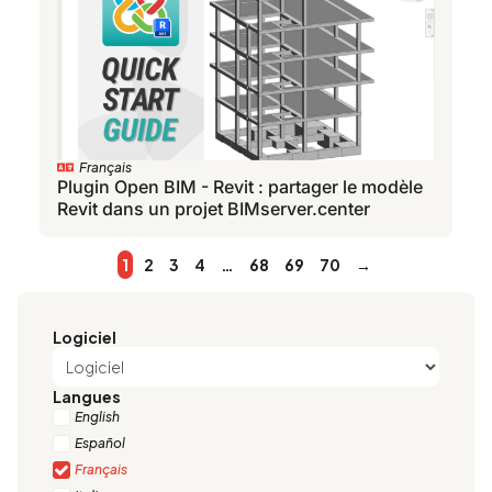
Français
Plugin Open BIM - Revit : partager le modèle
Revit dans un projet BIMserver.center
1
2
3
4
…
68
69
70
→
Logiciel
Langues
English
Español
Français