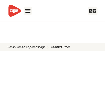
Aller
au
contenu
Vidéos
Ressources d'apprentissage
StruBIM Steel