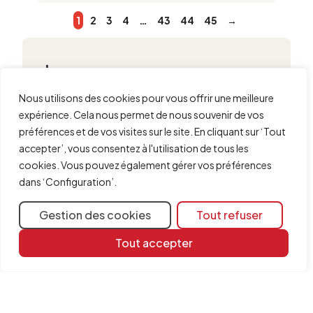
1
2
3
4
…
43
44
45
→
Langues
English
Nous utilisons des cookies pour vous offrir une meilleure
Español
expérience. Cela nous permet de nous souvenir de vos
Français
préférences et de vos visites sur le site. En cliquant sur ‘Tout
Italiano
accepter’, vous consentez à l'utilisation de tous les
Polski
cookies. Vous pouvez également gérer vos préférences
Português (BR)
dans ‘Configuration’.
Português (PT)
Türkçe
Gestion des cookies
Tout refuser
Русский
日本語
Tout accepter
Type
CYPE Clips
Guide de démarrage rapide
Nouveautés