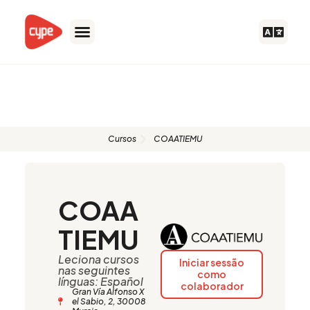
Skip
to
content
Formadores autorizados
Cursos
COAATIEMU
COAA
TIEMU
Leciona cursos
Iniciar sessão
nas seguintes
como
línguas: Español
colaborador
Gran Vía Alfonso X
el Sabio, 2, 30008