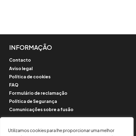
INFORMAÇÃO
Contacto
Aviso legal
Política de cookies
FAQ
Formulário de reclamação
Política de Segurança
Comunicações sobre a fusão
SIGA-NOS
Utilizamos cookies para lhe proporcionar uma melhor
Instagram