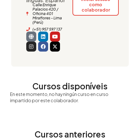
línguas: Español
como
Calle Enrique
Palacios 420 /
colaborador
Oficina 401
Miraflores - Lima
(Perú)
(+51) 957 597 137
G
I
L
F
Y
X
l
n
i
a
o
-
o
s
n
c
u
t
b
t
k
e
t
w
e
a
e
b
u
i
g
d
o
b
t
r
i
o
e
t
a
n
k
e
m
r
Cursos disponíveis
En este momento, no hay ningún curso en curso
impartido por este colaborador.
Cursos anteriores