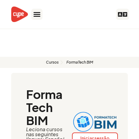
Skip
to
content
Formadores autorizados
Cursos
FormaTech BIM
Forma
Tech
BIM
Leciona cursos
nas seguintes
Iniciar sessão