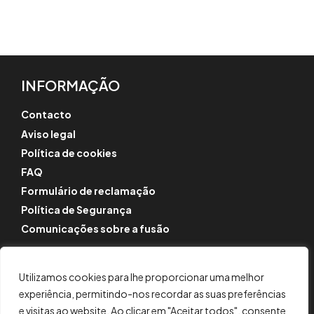
INFORMAÇÃO
Contacto
Aviso legal
Política de cookies
FAQ
Formulário de reclamação
Política de Segurança
Comunicações sobre a fusão
SIGA-NOS
Utilizamos cookies para lhe proporcionar uma melhor
Instagram
experiência, permitindo-nos recordar as suas preferências
LinkedIn
e visitas ao website. Ao clicar em "Aceitar todos", consente