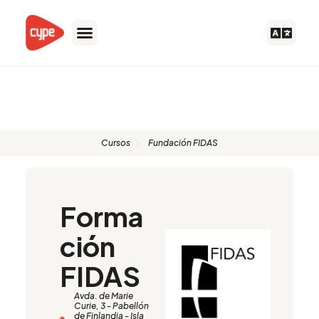
Skip
to
content
Formadores autorizados
Cursos
Fundación FIDAS
Forma
ción
FIDAS
Avda. de Marie
Curie, 3 - Pabellón
de Finlandia - Isla