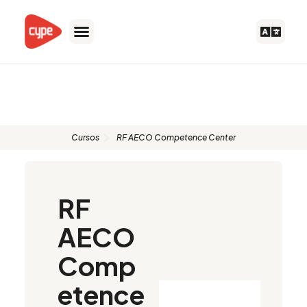
Skip
to
content
Formadores autorizados
Cursos
RF AECO Competence Center
RF
AECO
Comp
etence