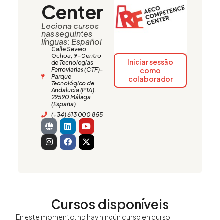
Center
Leciona cursos
nas seguintes
línguas: Español
Calle Severo
Ochoa, 9-Centro
Iniciar sessão
de Tecnologías
Ferroviarias (CTF)-
como
Parque
colaborador
Tecnológico de
Andalucía (PTA),
29590 Málaga
(España)
(+34) 613 000 855
G
I
L
F
Y
X
l
n
i
a
o
-
o
s
n
c
u
t
b
t
k
e
t
w
e
a
e
b
u
i
g
d
o
b
t
r
i
o
e
t
a
n
k
e
m
r
Cursos disponíveis
En este momento, no hay ningún curso en curso