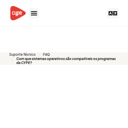
Skip
to
content
FAQ
Suporte Técnico
FAQ
Com que sistemas operativos são compatíveis os programas
da CYPE?