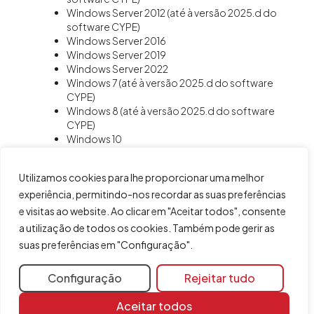
Windows Server 2012 (até à versão 2025.d do
software CYPE)
Windows Server 2016
Windows Server 2019
Windows Server 2022
Windows 7 (até à versão 2025.d do software
CYPE)
Windows 8 (até à versão 2025.d do software
CYPE)
Windows 10
Windows 11
Sistemas operativos da Apple®
Utilizamos cookies para lhe proporcionar uma melhor
Consulte a pergunta "
Os programas da CYPE
experiência, permitindo-nos recordar as suas preferências
".
funcionam em Macintosh?
e visitas ao website. Ao clicar em "Aceitar todos", consente
Em qualquer dos sistemas operativos mencionados,
a utilização de todos os cookies. Também pode gerir as
para que os gráficos 3D dos programas da CYPE
suas preferências em "Configuração".
funcionem corretamente requer uma placa gráfica
compatível com OpenGL 3.3 ou superior.
Configuração
Rejeitar tudo
Aceitar todos