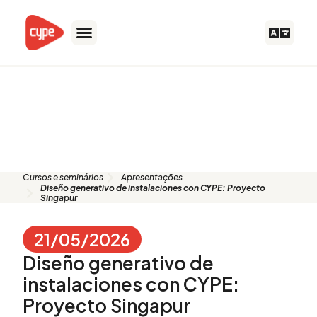
Skip
to
content
Apresentação: Diseño
generativo de instalaciones con
CYPE: Proyecto Singapur
Cursos e seminários
Apresentações
Diseño generativo de instalaciones con CYPE: Proyecto
Singapur
21/05/2026
Diseño generativo de
instalaciones con CYPE:
Proyecto Singapur