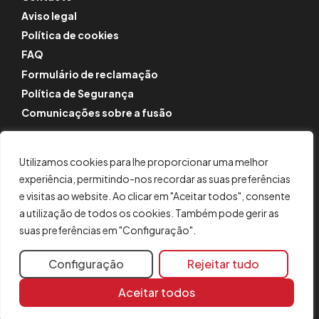
Aviso legal
Política de cookies
FAQ
Formulário de reclamação
Política de Segurança
Comunicações sobre a fusão
SIGA-NOS
Utilizamos cookies para lhe proporcionar uma melhor
Instagram
experiência, permitindo-nos recordar as suas preferências
LinkedIn
e visitas ao website. Ao clicar em "Aceitar todos", consente
YouTube
a utilização de todos os cookies. Também pode gerir as
suas preferências em "Configuração".
© CYPE Ingenieros, S.A.
Configuração
Rejeitar tudo
Av. de Loring, 4
03003 Alicante, Espanha
Aceitar todos