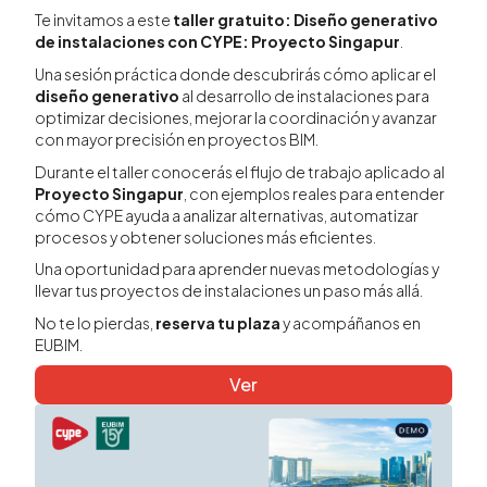
Te invitamos a este
taller gratuito: Diseño generativo
de instalaciones con CYPE: Proyecto Singapur
.
Una sesión práctica donde descubrirás cómo aplicar el
diseño generativo
al desarrollo de instalaciones para
optimizar decisiones, mejorar la coordinación y avanzar
con mayor precisión en proyectos BIM.
Durante el taller conocerás el flujo de trabajo aplicado al
Proyecto Singapur
, con ejemplos reales para entender
cómo CYPE ayuda a analizar alternativas, automatizar
procesos y obtener soluciones más eficientes.
Una oportunidad para aprender nuevas metodologías y
llevar tus proyectos de instalaciones un paso más allá.
No te lo pierdas,
reserva tu plaza
y acompáñanos en
EUBIM.
Ver