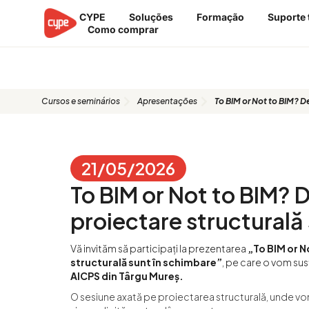
Skip
CYPE
Soluções
Formação
Suporte 
to
Como comprar
content
Apresentação: To BIM or Not to BI
schimbare
Cursos e seminários
Apresentações
To BIM or Not to BIM? De
21/05/2026
To BIM or Not to BIM? D
proiectare structurală
Vă invităm să participați la prezentarea
„To BIM or N
structurală sunt în schimbare”
, pe care o vom sus
AICPS din Târgu Mureș.
O sesiune axată pe proiectarea structurală, unde vom