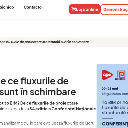
técnico
Contacto
Loja online
Demonstraçã
M? De ce fluxurile de proiectare structu
 ce fluxurile de proiectare structurală sunt în schimbare
e ce fluxurile de
 sunt în schimbare
ot to BIM? De ce fluxurile de proiectare
ține la cea de-a
34 editie a Conferinței Naționale
 analiza modul în care evoluează fluxurile de lucru