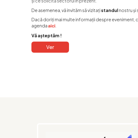
și ce solicită sectorul în prezent.
De asemenea, vă invităm să vizitați
standul
nostru și 
Dacă doriți mai multe informații despre eveniment, c
agenda
.
aici
Vă așteptăm !
Ver