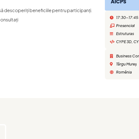
să descoperiți beneficiile pentru participanți.
17:30-17:45 
onsultați
Presencial
Estruturas
CYPE 3D
,
CY
Business Con
Târgu Mureș
Romênia