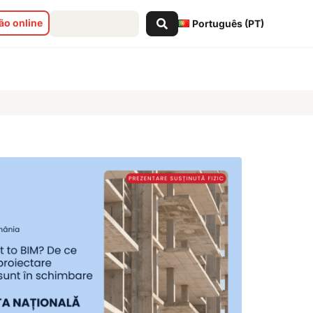
Search
o online
Português (PT)
...
rală sunt în