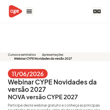
Skip
to
content
Apresentação: Webinar CYPE
Novidades da versão 2027
Cursos e seminários
Apresentações
Webinar CYPE Novidades da versão 2027
11/06/2026
Webinar CYPE Novidades da
versão 2027
NOVA versão CYPE 2027
Participe deste webinar gratuito e conheça as principais