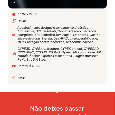
14:00-15:30
Online
Abastecimento de água e saneamento
,
Acústica
,
Arquitetura
,
BIM Essentials
,
Documentação
,
Eficiência
energética
,
Eletricidade e iluminação
,
Estruturas
,
Gestão
,
Infra-estruturas
,
Instalações HVAC
,
Interoperabilidade
,
MEP
,
Proteção contra incêndios
,
Telecomunicações
CYPE 3D
,
CYPE Architecture
,
CYPE Connect
,
CYPECAD
,
CYPEHVAC
,
CYPEPLUMBING
,
Open BIM Layout
,
Open BIM
Model Checker
,
Open BIM Quantities
,
Plugin Open BIM -
Revit
,
StruBIM Steel
Português (BR)
Brasil
Não deixes passar