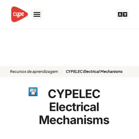
Skip
to
content
Recursos de aprendizagem:
CYPELEC Electrical Mechanisms
Recursos de aprendizagem​
CYPELEC Electrical Mechanisms
CYPELEC
Electrical
Mechanisms