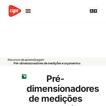
Skip
to
content
Recursos de aprendizagem:
Pré-dimensionadores de
medições e orçamentos
Recursos de aprendizagem​
Pré-dimensionadores de medições e orçamentos
Pré-
dimensionadores
de medições