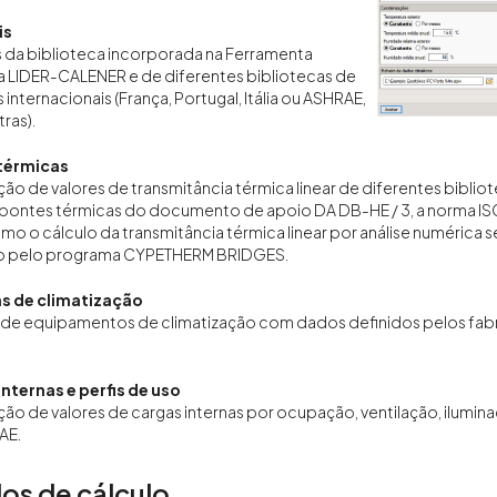
is
s da biblioteca incorporada na Ferramenta
a LIDER-CALENER e de diferentes bibliotecas de
 internacionais (França, Portugal, Itália ou ASHRAE,
ras).
térmicas
ão de valores de transmitância térmica linear de diferentes bibliot
 pontes térmicas do documento de apoio DA DB-HE / 3, a norma ISO
mo o cálculo da transmitância térmica linear por análise numérica s
do pelo programa CYPETHERM BRIDGES.
s de climatização
de equipamentos de climatização com dados definidos pelos fabrican
nternas e perfis de uso
ão de valores de cargas internas por ocupação, ventilação, ilum
AE.
os de cálculo