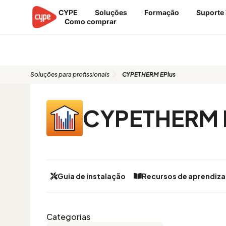
Ir
CYPE
Soluções
Formação
Suporte
para
Como comprar
o
conteúdo
CYPETHERM EPlus
Soluções para profissionais
CYPETHERM EPlus
CYPETHERM 
Guia de instalação
Recursos de aprendiz
Categorias