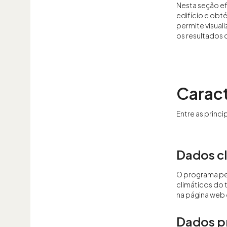
Nesta seção e
edifício e obt
permite visual
os resultados
Caract
Entre as princ
Dados c
O programa pe
climáticos do 
na página web o
Dados pr