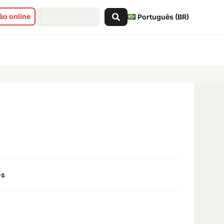
Pesquisar
o online
Português (BR)
...
es