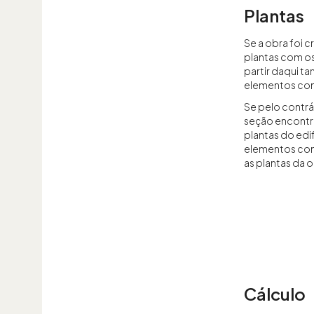
Plantas
Se a obra foi c
plantas com o
partir daqui t
elementos con
Se pelo contrá
seção encontra
plantas do edi
elementos cons
as plantas da o
Cálculo