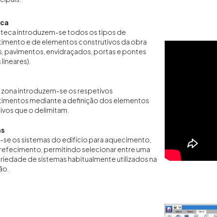
eca
oteca introduzem-se todos os tipos de
imento e de elementos construtivos da obra
, pavimentos, envidraçados, portas e pontes
lineares).
 zona introduzem-se os respetivos
imentos mediante a definição dos elementos
ivos que o delimitam.
as
se os sistemas do edifício para aquecimento,
refecimento, permitindo selecionar entre uma
riedade de sistemas habitualmente utilizados na
ão.