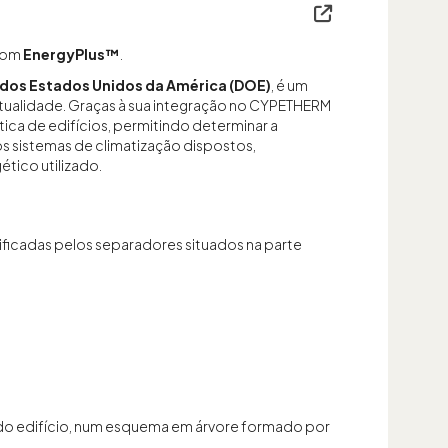
 com
EnergyPlus™
.
dos Estados Unidos da América (DOE)
, é um
atualidade. Graças à sua integração no CYPETHERM
ica de edifícios, permitindo determinar a
sistemas de climatização dispostos,
tico utilizado.
ificadas pelos separadores situados na parte
 do edifício, num esquema em árvore formado por