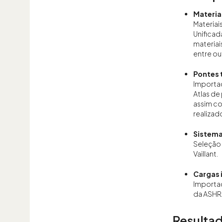
Materia
Materiai
Unificad
materiais
entre out
Pontes 
Importaç
Atlas de
assim co
realiza
Sistema
Seleção 
Vaillant.
Cargas i
Importaç
da ASHR
Resultad