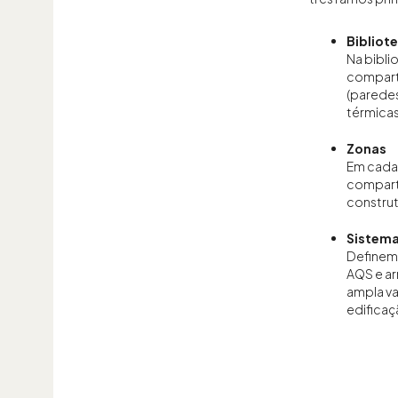
Bibliot
Na bibli
compart
(paredes
térmicas 
Zonas
Em cada
compart
construt
Sistem
Definem-
AQS e ar
ampla va
edificaç