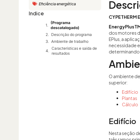
Descr
Eficiência energética
Indice
CYPETHERM E
(Programa
EnergyPlusT
descatalogado)
dos motores de
Descrição do programa
EPlus, a aplic
Ambiente de trabalho
necessidade e
Características e saída de
determinando o
resultados
Ambie
O ambiente de 
superior:
Edifício
Plantas
Cálculo
Edifício
Nesta seção de
três ramos prin