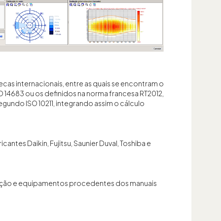
ecas internacionais, entre as quais se encontram o
 14683 ou os definidos na norma francesa RT2012,
egundo ISO 10211, integrando assim o cálculo
tes Daikin, Fujitsu, Saunier Duval, Toshiba e
inação e equipamentos procedentes dos manuais