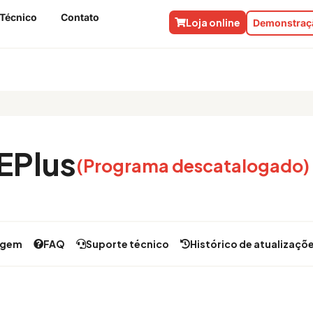
 Técnico
Contato
Loja online
Demonstraçã
EPlus
(Programa descatalogado)
agem
FAQ
Suporte técnico
Histórico de atualizaçõ