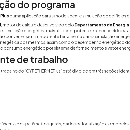
ição do programa
Plus
é uma aplicação para a modelagem e simulação de edifícios
M
, motor de cálculo desenvolvido pelo
Departamento de Energia 
 simulação energética mais utilizado, potente e reconhecido da 
ação converte-se numa potente ferramenta para a simulação energét
nergética dos mesmos, assim como o desempenho energético dos 
 consumo energético por sistema de fornecimento e vetor energé
nte de trabalho
trabalho do "CYPETHERM EPlus" está dividido em três seções ident
finem-se os parâmetros gerais, dados da localização e o modelo
cipais: